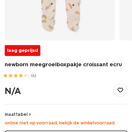
laag geprijsd
newborn meegroeiboxpakje croissant ecru
(4)
/baby/babykleding/boxpakjes/newborn-
meegroeiboxpakje-
N/A
croissant-
ecru-
33440120ECRU.html
maattabel
online niet op voorraad, bekijk de winkelvoorraad