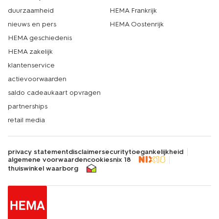
duurzaamheid
HEMA Frankrijk
nieuws en pers
HEMA Oostenrijk
HEMA geschiedenis
HEMA zakelijk
klantenservice
actievoorwaarden
saldo cadeaukaart opvragen
partnerships
retail media
privacy statement
disclaimer
security
toegankelijkheid
algemene voorwaarden
cookies
nix 18
thuiswinkel waarborg