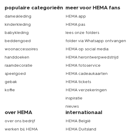
populaire categorieën
meer voor HEMA fans
dameskleding
HEMA app
kinderkleding
HEMA pas
babykleding
lees onze folders
beddengoed
folder via Whatsapp ontvangen
woonaccessoires
HEMA op social media
handdoeken
HEMA herontwerpwedstrijd
raamdecoratie
HEMA fotoservice
speelgoed
HEMA cadeaukaarten
gebak
HEMA tickets
koffie
HEMA verzekeringen
inspiratie
nieuws
over HEMA
internationaal
over ons bedrijf
HEMA België
werken bij HEMA
HEMA Duitsland