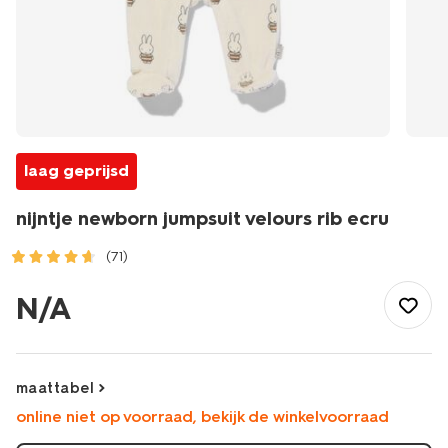
laag geprijsd
nijntje newborn jumpsuit velours rib ecru
(71)
/baby/babykleding/boxpakjes/nijntje-
newborn-
N/A
jumpsuit-
velours-
rib-
ecru-
maattabel
33402920ECRU.html
online niet op voorraad, bekijk de winkelvoorraad