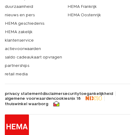
duurzaamheid
HEMA Frankrijk
nieuws en pers
HEMA Oostenrijk
HEMA geschiedenis
HEMA zakelijk
klantenservice
actievoorwaarden
saldo cadeaukaart opvragen
partnerships
retail media
privacy statement
disclaimer
security
toegankelijkheid
algemene voorwaarden
cookies
nix 18
thuiswinkel waarborg