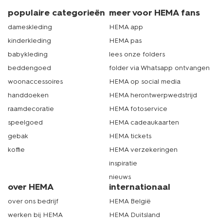
populaire categorieën
meer voor HEMA fans
dameskleding
HEMA app
kinderkleding
HEMA pas
babykleding
lees onze folders
beddengoed
folder via Whatsapp ontvangen
woonaccessoires
HEMA op social media
handdoeken
HEMA herontwerpwedstrijd
raamdecoratie
HEMA fotoservice
speelgoed
HEMA cadeaukaarten
gebak
HEMA tickets
koffie
HEMA verzekeringen
inspiratie
nieuws
over HEMA
internationaal
over ons bedrijf
HEMA België
werken bij HEMA
HEMA Duitsland