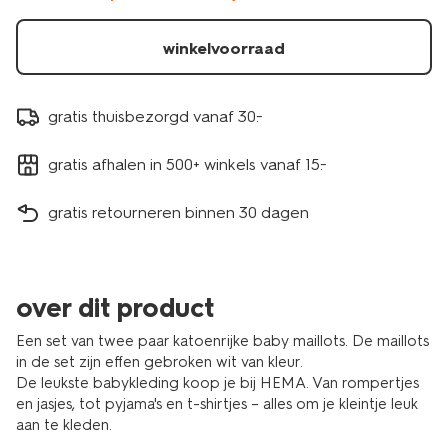
wit-
1000009823.html
winkelvoorraad
gratis thuisbezorgd vanaf 30.-
gratis afhalen in 500+ winkels vanaf 15.-
gratis retourneren binnen 30 dagen
over dit product
Een set van twee paar katoenrijke baby maillots. De maillots
in de set zijn effen gebroken wit van kleur.
De leukste babykleding koop je bij HEMA. Van rompertjes
en jasjes, tot pyjama's en t-shirtjes – alles om je kleintje leuk
aan te kleden.