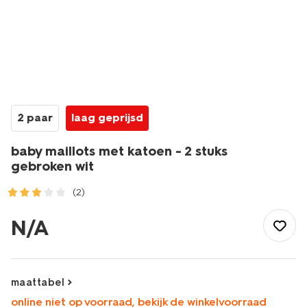
2 paar
laag geprijsd
baby maillots met katoen - 2 stuks
gebroken wit
(2)
/baby/babykleding/maillots/baby-
maillots-
N/A
met-
katoen-
-
-2-
maattabel
stuks-
online niet op voorraad, bekijk de winkelvoorraad
gebroken-