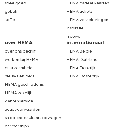
speelgoed
HEMA cadeaukaarten
gebak
HEMA tickets
koffie
HEMA verzekeringen
inspiratie
nieuws
over HEMA
internationaal
over ons bedrijf
HEMA België
werken bij HEMA
HEMA Duitsland
duurzaamheid
HEMA Frankrijk
nieuws en pers
HEMA Oostenrijk
HEMA geschiedenis
HEMA zakelijk
klantenservice
actievoorwaarden
saldo cadeaukaart opvragen
partnerships