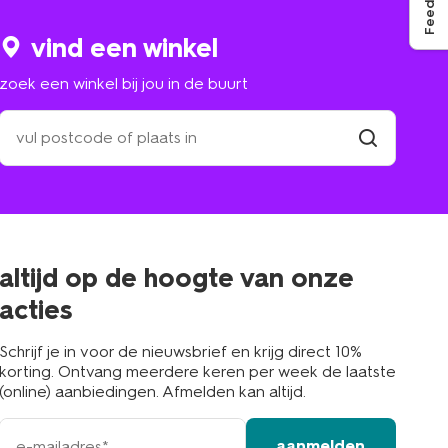
Feedback
vind een winkel
zoek een winkel bij jou in de buurt
zoek
een
winkel
vind
winkel
bij
jou
in
de
buurt
altijd op de hoogte van onze
acties
Schrijf je in voor de nieuwsbrief en krijg direct 10%
korting. Ontvang meerdere keren per week de laatste
(online) aanbiedingen. Afmelden kan altijd.
e-
aanmelden
mailadres