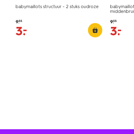
babymaillots structuur - 2 stuks oudroze
babymaillot
middenbrui
9
.
9
.
99
99
–
–
3
.
3
.