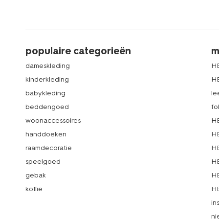
populaire categorieën
m
dameskleding
H
kinderkleding
H
babykleding
le
beddengoed
fo
woonaccessoires
HE
handdoeken
HE
raamdecoratie
HE
speelgoed
HE
gebak
HE
koffie
HE
in
ni