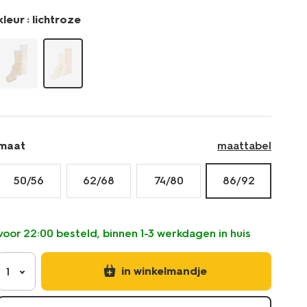
kleur :
lichtroze
maat
maattabel
50/56
62/68
74/80
86/92
voor 22:00 besteld, binnen 1-3 werkdagen in huis
in winkelmandje
1