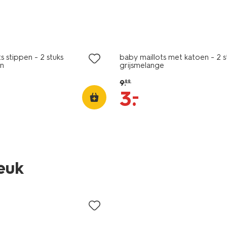
2 paar
sale
s stippen - 2 stuks
baby maillots met katoen - 2 s
n
grijsmelange
9
.
99
–
3
.
2 paar
leuk
sale