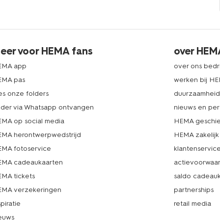
eer voor HEMA fans
over HEM
EMA app
over ons bedri
EMA pas
werken bij H
es onze folders
duurzaamhei
lder via Whatsapp ontvangen
nieuws en per
MA op social media
HEMA geschie
MA herontwerpwedstrijd
HEMA zakelijk
MA fotoservice
klantenservic
MA cadeaukaarten
actievoorwaa
MA tickets
saldo cadeau
MA verzekeringen
partnerships
spiratie
retail media
euws