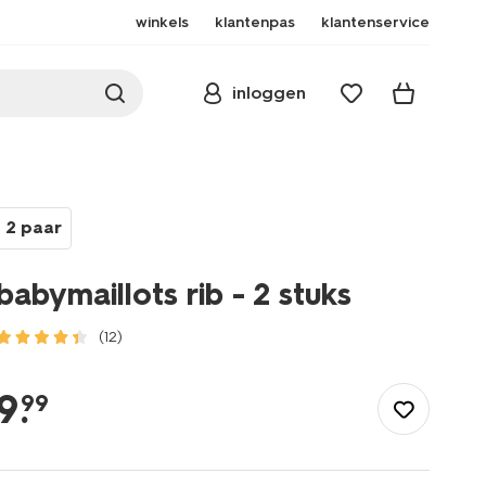
winkels
klantenpas
klantenservice
inloggen
2 paar
babymaillots rib - 2 stuks
(12)
/baby/babykleding/maillots/babymaillots-
rib-
9
.
99
-
-2-
stuks-
4700714.html