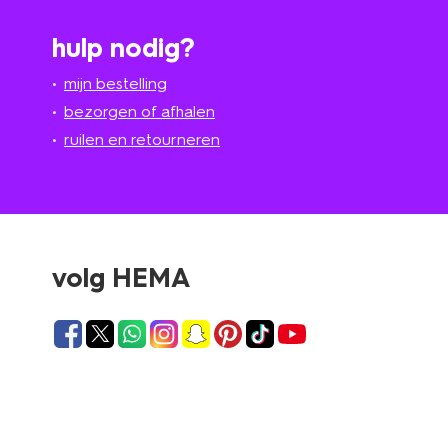
hulp nodig?
mijn bestelling
bezorgen of afhalen
ruilen en retourneren
volg HEMA