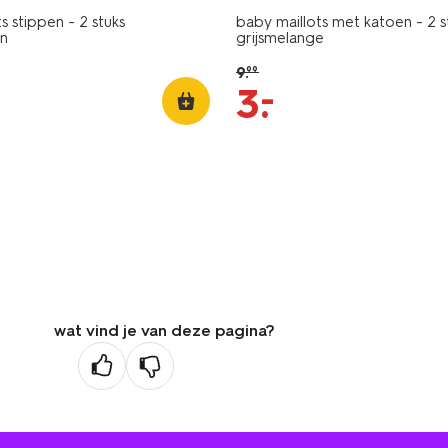
s stippen - 2 stuks
baby maillots met katoen - 2 s
n
grijsmelange
9
.
99
–
3
.
wat vind je van deze pagina?