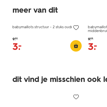
2 paar
2 paar
meer van dit
sale
sale
babymaillots structuur - 2 stuks oudroze
babymaillot
middenbrui
9
.
9
.
99
99
–
–
3
.
3
.
2 paar
2 paar
dit vind je misschien ook 
sale
sale