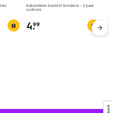
tuks
babysokken badstof broderie - 2 paar
oudroze
4
.
99