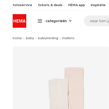
fotoservice
tickets & deals
HEMA app
inspiratie
waar ben j
categorieën
home
baby
babykleding
maillots