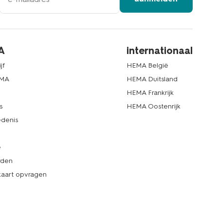
A
internationaal
jf
HEMA België
EMA
HEMA Duitsland
d
HEMA Frankrijk
s
HEMA Oostenrijk
denis
e
rden
kaart opvragen