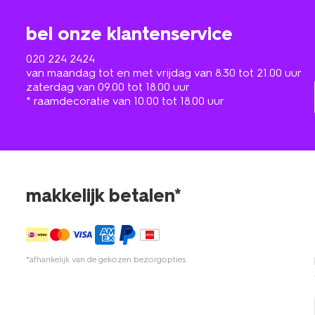
bel onze klantenservice
020 224 2424
van maandag tot en met vrijdag van 8.30 tot 21.00 uur
zaterdag van 09.00 tot 18.00 uur
* raamdecoratie van 10.00 tot 18.00 uur
makkelijk betalen*
*afhankelijk van de gekozen bezorgopties