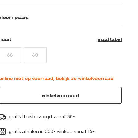
grijsmelange-
33432320GREYMELANGE.html
kleur :
paars
maat
maattabel
68
80
online niet op voorraad, bekijk de winkelvoorraad
winkelvoorraad
gratis thuisbezorgd vanaf 30.-
gratis afhalen in 500+ winkels vanaf 15.-