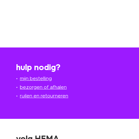
hulp nodig?
mijn bestelling
bezorgen of afhalen
ruilen en retourneren
volg HEMA