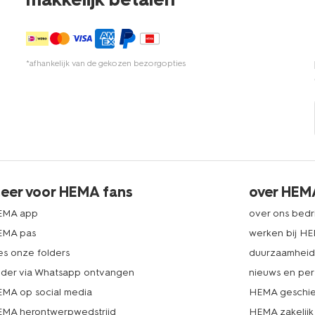
*afhankelijk van de gekozen bezorgopties
eer voor HEMA fans
over HEM
EMA app
over ons bedri
EMA pas
werken bij H
es onze folders
duurzaamhei
lder via Whatsapp ontvangen
nieuws en per
MA op social media
HEMA geschie
MA herontwerpwedstrijd
HEMA zakelijk