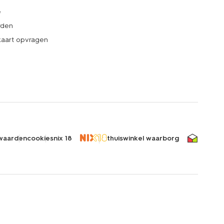
e
rden
kaart opvragen
waarden
cookies
nix 18
thuiswinkel waarborg