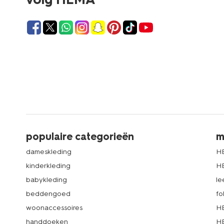
populaire categorieën
m
dameskleding
H
kinderkleding
H
babykleding
le
beddengoed
fo
woonaccessoires
HE
handdoeken
HE