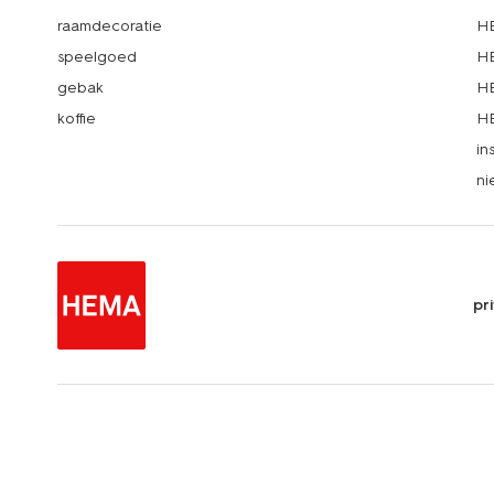
raamdecoratie
HE
speelgoed
HE
gebak
HE
koffie
HE
in
ni
pr