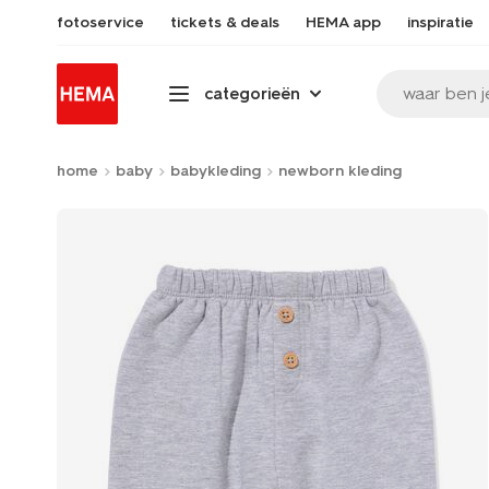
fotoservice
tickets & deals
HEMA app
inspiratie
waar ben j
categorieën
home
baby
babykleding
newborn kleding