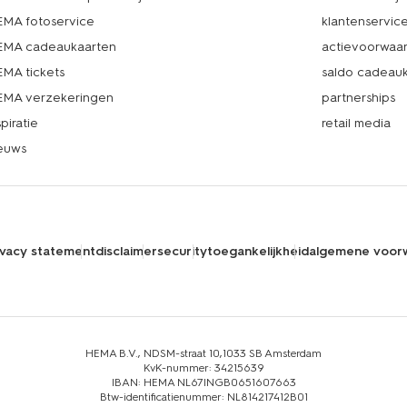
MA fotoservice
klantenservic
MA cadeaukaarten
actievoorwaa
MA tickets
saldo cadeau
MA verzekeringen
partnerships
spiratie
retail media
euws
ivacy statement
disclaimer
security
toegankelijkheid
algemene voor
HEMA B.V., NDSM-straat 10,1033 SB Amsterdam
KvK-nummer: 34215639
IBAN: HEMA NL67INGB0651607663
Btw-identificatienummer: NL814217412B01