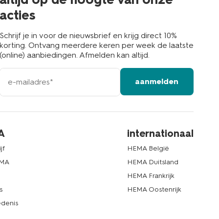
acties
Schrijf je in voor de nieuwsbrief en krijg direct 10%
korting. Ontvang meerdere keren per week de laatste
(online) aanbiedingen. Afmelden kan altijd.
e-
aanmelden
mailadres
A
internationaal
jf
HEMA België
EMA
HEMA Duitsland
d
HEMA Frankrijk
s
HEMA Oostenrijk
denis