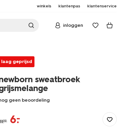
winkels
klantenpas
klantenservice
inloggen
laag geprijsd
newborn sweatbroek
grijsmelange
nog geen beoordeling
/baby/babykleding/newborn-
kleding/newborn-
–
6
.
sweatbroek-
11
.
99
-