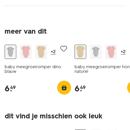
meer van dit
+2
+2
baby meegroeiromper dino
baby meegroeiromper ho
blauw
naturel
6
.
6
.
49
49
3 stuks
dit vind je misschien ook leuk
sale
sale