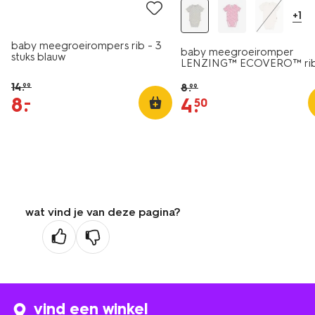
+1
baby meegroeirompers rib - 3
baby meegroeiromper
stuks blauw
LENZING™ ECOVERO™ ri
blokken blauw
14
.
8
.
99
99
8
.
–
4
.
50
wat vind je van deze pagina?
vind een winkel