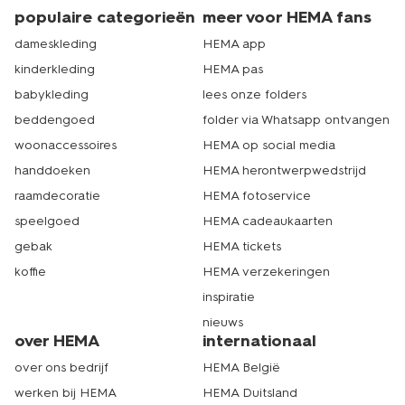
populaire categorieën
meer voor HEMA fans
dameskleding
HEMA app
kinderkleding
HEMA pas
babykleding
lees onze folders
beddengoed
folder via Whatsapp ontvangen
woonaccessoires
HEMA op social media
handdoeken
HEMA herontwerpwedstrijd
raamdecoratie
HEMA fotoservice
speelgoed
HEMA cadeaukaarten
gebak
HEMA tickets
koffie
HEMA verzekeringen
inspiratie
nieuws
over HEMA
internationaal
over ons bedrijf
HEMA België
werken bij HEMA
HEMA Duitsland