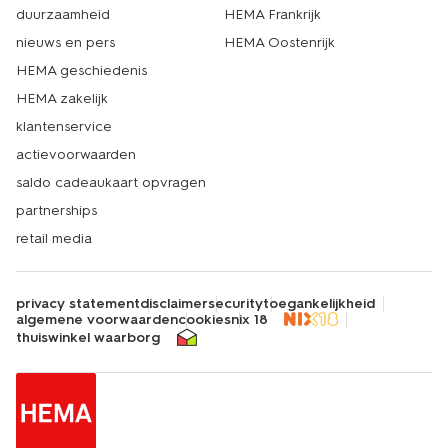
duurzaamheid
HEMA Frankrijk
nieuws en pers
HEMA Oostenrijk
HEMA geschiedenis
HEMA zakelijk
klantenservice
actievoorwaarden
saldo cadeaukaart opvragen
partnerships
retail media
privacy statement
disclaimer
security
toegankelijkheid
algemene voorwaarden
cookies
nix 18
thuiswinkel waarborg