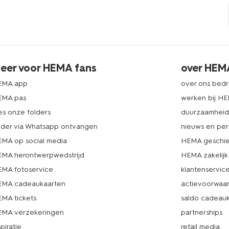
eer voor HEMA fans
over HEM
EMA app
over ons bedri
EMA pas
werken bij H
es onze folders
duurzaamhei
lder via Whatsapp ontvangen
nieuws en per
MA op social media
HEMA geschie
MA herontwerpwedstrijd
HEMA zakelijk
MA fotoservice
klantenservic
MA cadeaukaarten
actievoorwaa
MA tickets
saldo cadeau
MA verzekeringen
partnerships
spiratie
retail media