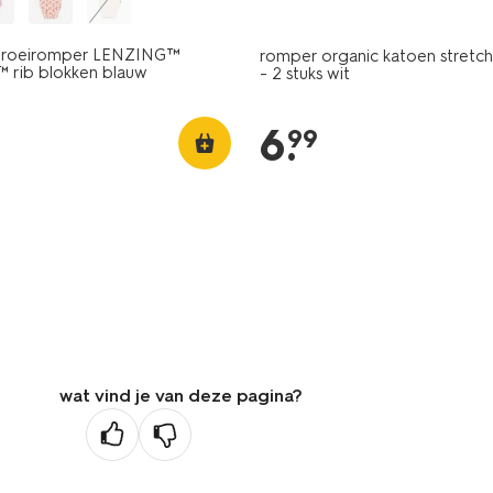
roeiromper LENZING™
romper organic katoen stret
rib blokken blauw
- 2 stuks wit
6
.
99
wat vind je van deze pagina?