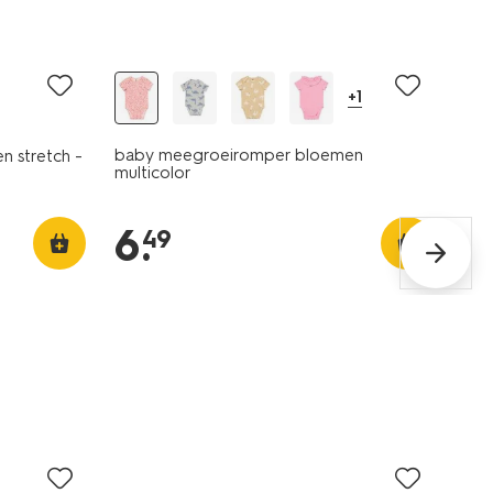
+1
baby meegroeiromper bloemen
n stretch -
multicolor
6
.
49
2 stuks