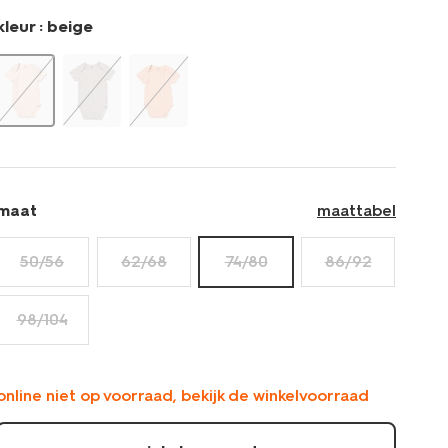
kleur :
beige
maat
maattabel
50/56
62/68
74/80
86/92
98/104
online niet op voorraad, bekijk de winkelvoorraad