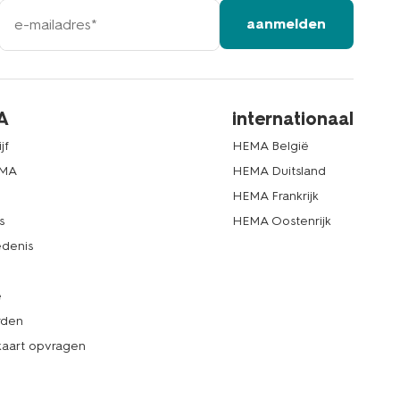
e-
aanmelden
mailadres
A
internationaal
jf
HEMA België
EMA
HEMA Duitsland
d
HEMA Frankrijk
s
HEMA Oostenrijk
denis
e
rden
kaart opvragen