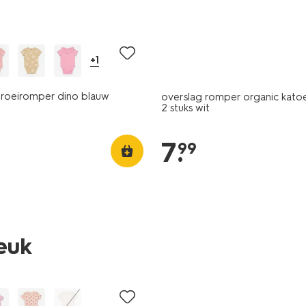
2 stuks
+1
oeiromper dino blauw
overslag romper organic katoe
2 stuks wit
7
.
99
leuk
2 stuks