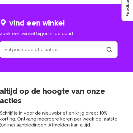
Feedback
vind een winkel
zoek een winkel bij jou in de buurt
zoek
een
winkel
vind
winkel
bij
jou
in
de
buurt
altijd op de hoogte van onze
acties
Schrijf je in voor de nieuwsbrief en krijg direct 10%
korting. Ontvang meerdere keren per week de laatste
(online) aanbiedingen. Afmelden kan altijd.