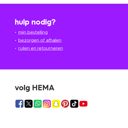
hulp nodig?
mijn bestelling
bezorgen of afhalen
ruilen en retourneren
volg HEMA