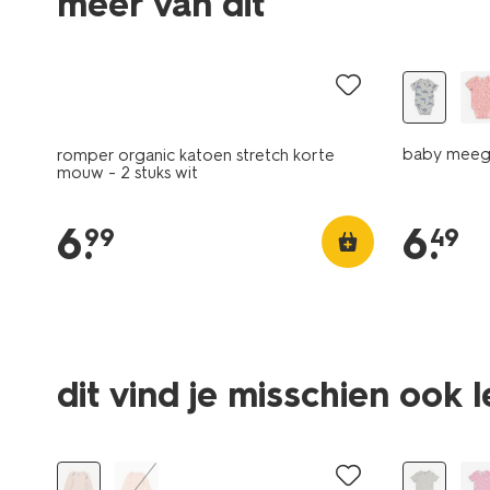
meer van dit
2 stuks
baby meegr
romper organic katoen stretch korte
mouw - 2 stuks wit
6
.
6
.
99
49
dit vind je misschien ook 
sale
sale