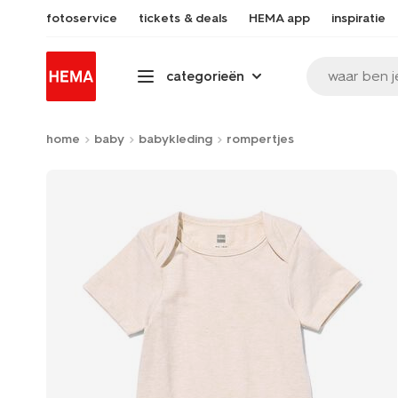
fotoservice
tickets & deals
HEMA app
inspiratie
waar ben j
categorieën
home
baby
babykleding
rompertjes