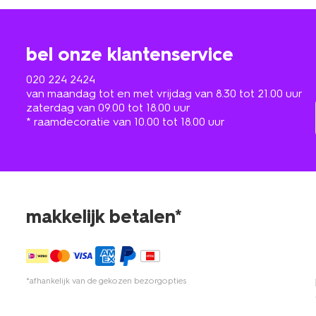
bel onze klantenservice
020 224 2424
van maandag tot en met vrijdag van 8.30 tot 21.00 uur
zaterdag van 09.00 tot 18.00 uur
* raamdecoratie van 10.00 tot 18.00 uur
makkelijk betalen*
*afhankelijk van de gekozen bezorgopties