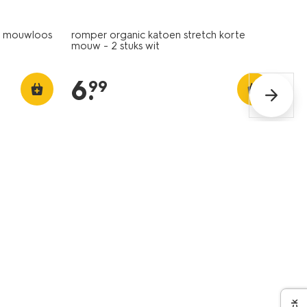
ch mouwloos
romper organic katoen stretch korte
mouw - 2 stuks wit
6
.
99