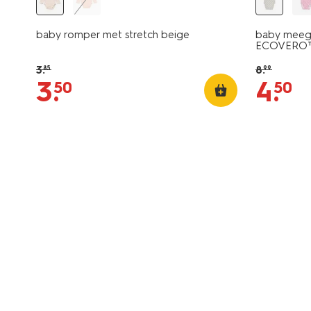
baby romper met stretch beige
baby meeg
ECOVERO™ 
3
.
8
.
85
99
3
.
4
.
50
50