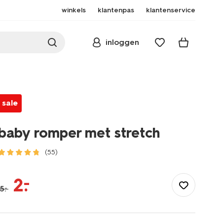
winkels
klantenpas
klantenservice
inloggen
sale
baby romper met stretch
(55)
/baby/babykleding/rompertjes/baby-
romper-
–
2
.
met-
5
.
–
stretch-
-33314133.html