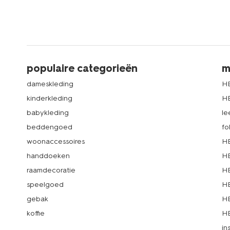
populaire categorieën
m
dameskleding
H
kinderkleding
H
babykleding
le
beddengoed
fo
woonaccessoires
HE
handdoeken
HE
raamdecoratie
HE
speelgoed
HE
gebak
HE
koffie
HE
in