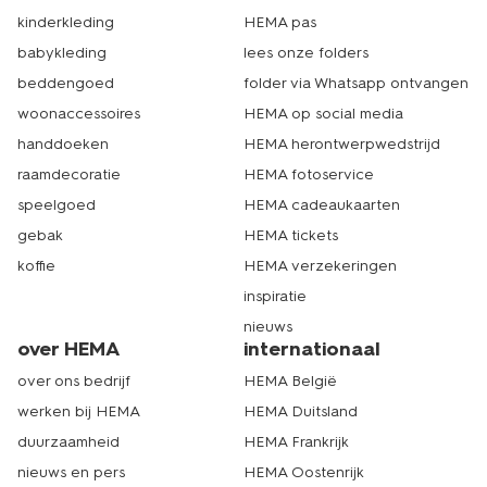
kinderkleding
HEMA pas
babykleding
lees onze folders
beddengoed
folder via Whatsapp ontvangen
woonaccessoires
HEMA op social media
handdoeken
HEMA herontwerpwedstrijd
raamdecoratie
HEMA fotoservice
speelgoed
HEMA cadeaukaarten
gebak
HEMA tickets
koffie
HEMA verzekeringen
inspiratie
nieuws
over HEMA
internationaal
over ons bedrijf
HEMA België
werken bij HEMA
HEMA Duitsland
duurzaamheid
HEMA Frankrijk
nieuws en pers
HEMA Oostenrijk