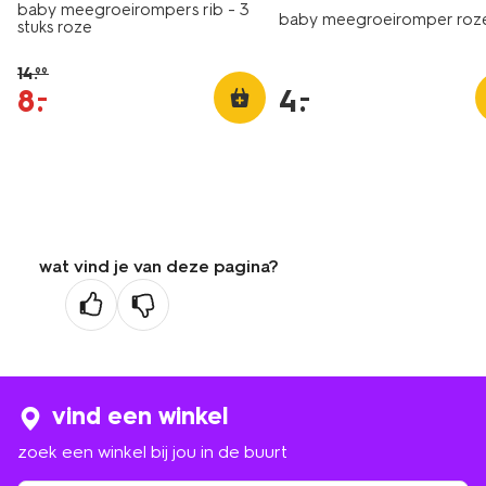
baby meegroeirompers rib - 3
baby meegroeiromper roz
stuks roze
14
.
99
8
.
4
.
–
–
wat vind je van deze pagina?
vind een winkel
zoek een winkel bij jou in de buurt