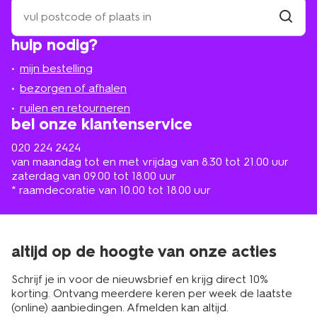
zoek
een
winkel
vind
hulp nodig?
winkel
bij
jou
mijn bestelling
in
de
bezorgen of afhalen
buurt
ruilen en retourneren
bel onze klantenservice
020 224 2424
van maandag tot en met vrijdag van 8.30 tot 21.00 uur
zaterdag van 09.00 tot 18.00 uur
* raamdecoratie van 10.00 tot 18.00 uur
altijd op de hoogte van onze acties
Schrijf je in voor de nieuwsbrief en krijg direct 10%
korting. Ontvang meerdere keren per week de laatste
(online) aanbiedingen. Afmelden kan altijd.