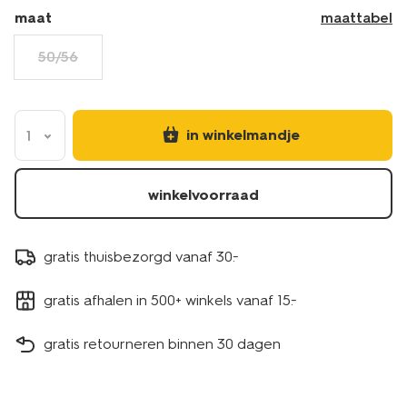
33307860LILAC.html
maat
maattabel
50/56
in winkelmandje
1
winkelvoorraad
gratis thuisbezorgd vanaf 30.-
gratis afhalen in 500+ winkels vanaf 15.-
gratis retourneren binnen 30 dagen