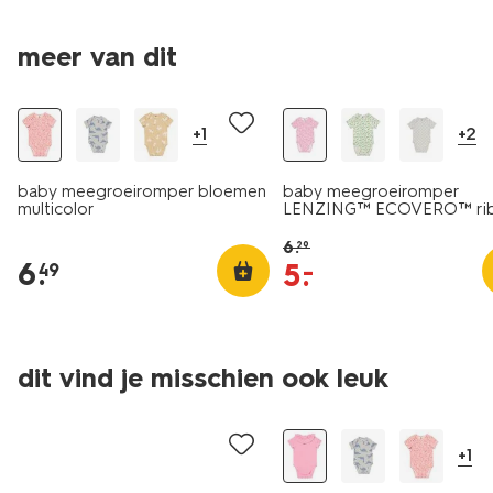
meer van dit
sale
+1
+2
baby meegroeiromper bloemen
baby meegroeiromper
multicolor
LENZING™ ECOVERO™ ri
bloemen multi
6
.
29
6
.
5
.
–
49
3 stuks
dit vind je misschien ook leuk
sale
laag geprijsd
+1