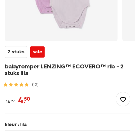
2 stuks
sale
babyromper LENZING™ ECOVERO™ rib - 2
stuks lila
(12)
/baby/babykleding/rompertjes/babyromper-
lenzing%E2%84%A2-
4
.
50
14
.
99
ecovero%E2%84%A2-
rib-
-
-2-
kleur :
lila
stuks-
lila-