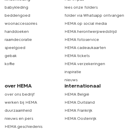
babykleding
lees onze folders
beddengoed
folder via Whatsapp ontvangen
woonaccessoires
HEMA op social media
handdoeken
HEMA herontwerpwedstrijd
raamdecoratie
HEMA fotoservice
speelgoed
HEMA cadeaukaarten
gebak
HEMA tickets
koffie
HEMA verzekeringen
inspiratie
nieuws
over HEMA
internationaal
over ons bedrijf
HEMA België
werken bij HEMA
HEMA Duitsland
duurzaamheid
HEMA Frankrijk
nieuws en pers
HEMA Oostenrijk
HEMA geschiedenis