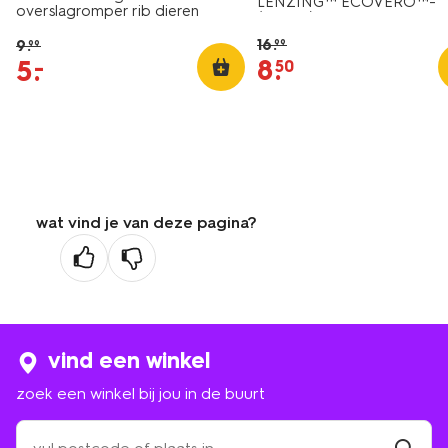
LENZING™ ECOVERO™-
overslagromper rib dieren
(viscose) rib dieren zalmroz
zalmroze
16
.
9
.
99
99
8
.
5
.
–
50
wat vind je van deze pagina?
vind een winkel
zoek een winkel bij jou in de buurt
zoek