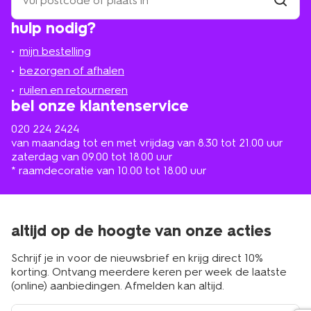
een
winkel
vind
hulp nodig?
winkel
bij
jou
mijn bestelling
in
de
bezorgen of afhalen
buurt
ruilen en retourneren
bel onze klantenservice
020 224 2424
van maandag tot en met vrijdag van 8.30 tot 21.00 uur
zaterdag van 09.00 tot 18.00 uur
* raamdecoratie van 10.00 tot 18.00 uur
altijd op de hoogte van onze acties
Schrijf je in voor de nieuwsbrief en krijg direct 10%
korting. Ontvang meerdere keren per week de laatste
(online) aanbiedingen. Afmelden kan altijd.
e-