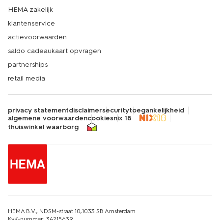
HEMA zakelijk
klantenservice
actievoorwaarden
saldo cadeaukaart opvragen
partnerships
retail media
privacy statement
disclaimer
security
toegankelijkheid
algemene voorwaarden
cookies
nix 18
thuiswinkel waarborg
HEMA B.V., NDSM-straat 10,1033 SB Amsterdam
KvK-nummer: 34215639