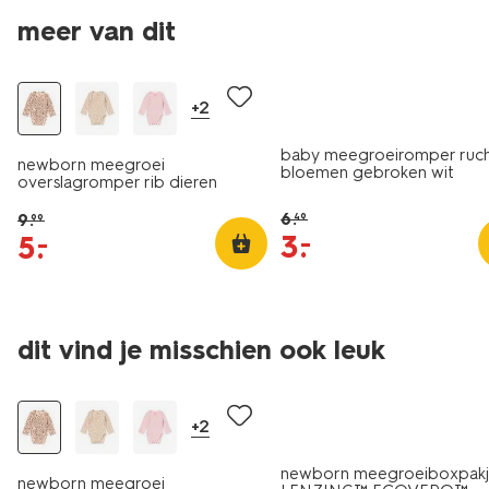
meer van dit
sale
sale
+2
baby meegroeiromper ruc
newborn meegroei
bloemen gebroken wit
overslagromper rib dieren
zalmroze
6
.
9
.
49
99
3
.
–
5
.
–
dit vind je misschien ook leuk
sale
sale
+2
newborn meegroeiboxpak
newborn meegroei