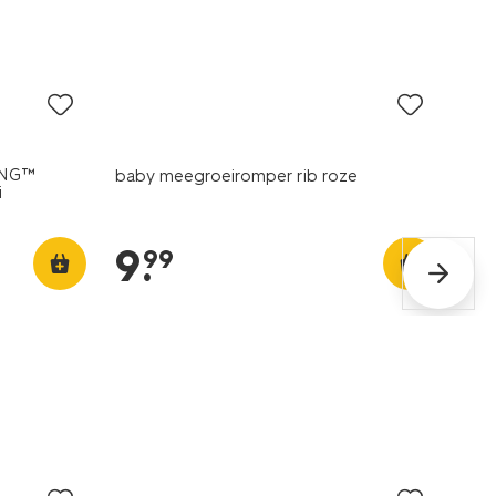
nieuw
ING™
baby meegroeiromper rib roze
i
9
.
99
nieuw