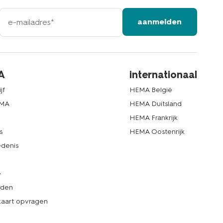
e-
aanmelden
mailadres
A
internationaal
jf
HEMA België
EMA
HEMA Duitsland
d
HEMA Frankrijk
s
HEMA Oostenrijk
denis
e
rden
kaart opvragen