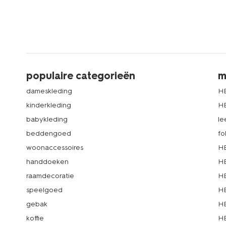
populaire categorieën
m
dameskleding
H
kinderkleding
H
babykleding
le
beddengoed
fo
woonaccessoires
HE
handdoeken
HE
raamdecoratie
HE
speelgoed
HE
gebak
HE
koffie
HE