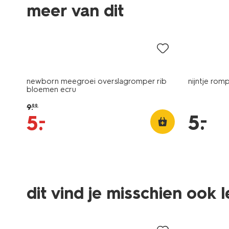
meer van dit
sale
laag gepr
newborn meegroei overslagromper rib
nijntje rom
bloemen ecru
9
.
99
–
5
.
–
5
.
dit vind je misschien ook 
sale
sale