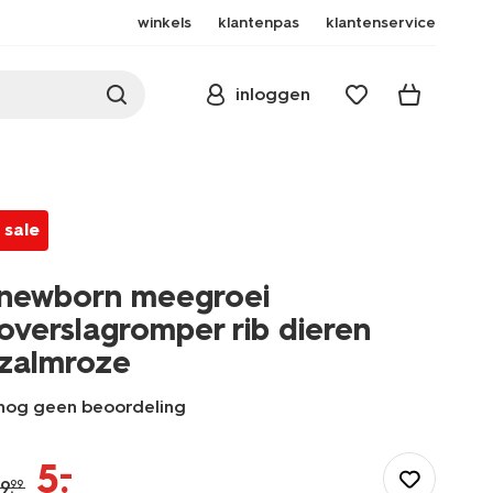
winkels
klantenpas
klantenservice
inloggen
sale
newborn meegroei
overslagromper rib dieren
zalmroze
nog geen beoordeling
/baby/babykleding/rompertjes/newborn-
meegroei-
–
5
.
overslagromper-
9
.
99