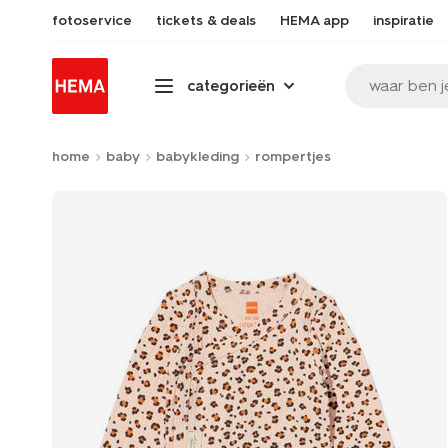
fotoservice
tickets & deals
HEMA app
inspiratie
waar ben j
categorieën
home
baby
babykleding
rompertjes