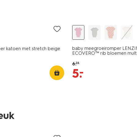
ijsd
sale
baby meegroeiromper LENZ
per katoen met stretch beige
ECOVERO™ rib bloemen mult
6
.
29
–
5
.
leuk
nieuw