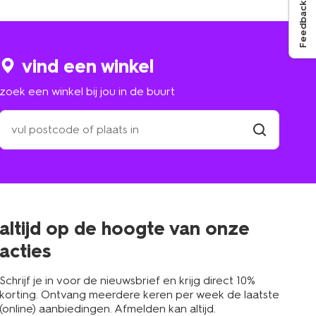
Feedback
vind een winkel
zoek een winkel bij jou in de buurt
zoek
een
winkel
vind
winkel
bij
jou
in
de
buurt
altijd op de hoogte van onze
acties
Schrijf je in voor de nieuwsbrief en krijg direct 10%
korting. Ontvang meerdere keren per week de laatste
(online) aanbiedingen. Afmelden kan altijd.