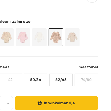
rib-
dieren-
-
zalmroze-
kleur :
zalmroze
33438520SALMONPINK.html
maat
maattabel
44
50/56
62/68
74/80
in winkelmandje
1