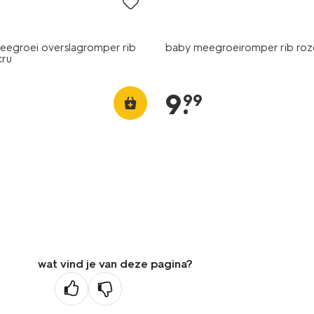
egroei overslagromper rib
baby meegroeiromper rib roz
cru
9
.
99
wat vind je van deze pagina?