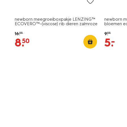
newborn meegroeiboxpakje LENZING™
newborn me
ECOVERO™-(viscose) rib dieren zalmroze
bloemen e
16
.
9
.
99
99
–
8
.
5
.
50