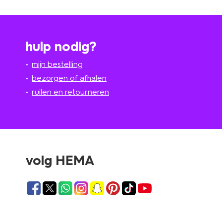
hulp nodig?
mijn bestelling
bezorgen of afhalen
ruilen en retourneren
volg HEMA