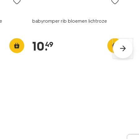
e
babyromper rib bloemen lichtroze
10
.
49