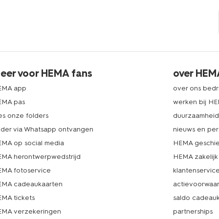
eer voor HEMA fans
over HEM
EMA app
over ons bedri
EMA pas
werken bij H
es onze folders
duurzaamhei
lder via Whatsapp ontvangen
nieuws en per
MA op social media
HEMA geschie
MA herontwerpwedstrijd
HEMA zakelijk
MA fotoservice
klantenservic
MA cadeaukaarten
actievoorwaa
MA tickets
saldo cadeau
MA verzekeringen
partnerships