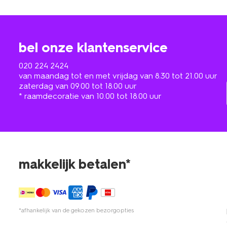
bel onze klantenservice
020 224 2424
van maandag tot en met vrijdag van 8.30 tot 21.00 uur
zaterdag van 09.00 tot 18.00 uur
* raamdecoratie van 10.00 tot 18.00 uur
makkelijk betalen*
*afhankelijk van de gekozen bezorgopties