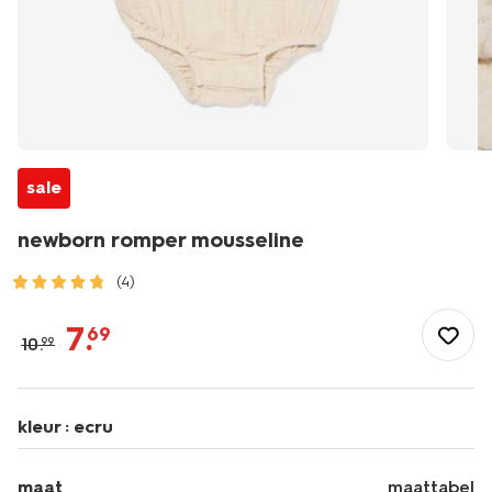
sale
newborn romper mousseline
(4)
/baby/babykleding/rompertjes/newborn-
romper-
7
.
69
10
.
99
mousseline-
33452423.html
kleur :
ecru
maat
maattabel