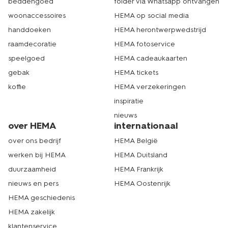
beddengoed
folder via Whatsapp ontvangen
woonaccessoires
HEMA op social media
handdoeken
HEMA herontwerpwedstrijd
raamdecoratie
HEMA fotoservice
speelgoed
HEMA cadeaukaarten
gebak
HEMA tickets
koffie
HEMA verzekeringen
inspiratie
nieuws
over HEMA
internationaal
over ons bedrijf
HEMA België
werken bij HEMA
HEMA Duitsland
duurzaamheid
HEMA Frankrijk
nieuws en pers
HEMA Oostenrijk
HEMA geschiedenis
HEMA zakelijk
klantenservice