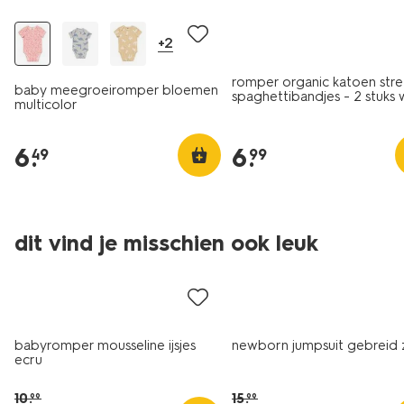
+2
romper organic katoen stre
baby meegroeiromper bloemen
spaghettibandjes - 2 stuks 
multicolor
6
.
6
.
49
99
dit vind je misschien ook leuk
sale
sale
babyromper mousseline ijsjes
newborn jumpsuit gebreid
ecru
10
.
15
.
99
99