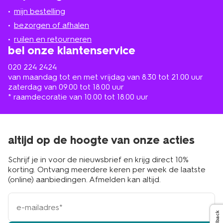
jou
mijn bestelling
in
de
bezorgen of afhalen
buurt
ruilen en retourneren
bel onze klantenservice
020 224 2424
van maandag tot en met vrijdag van 8.30 tot 21.00 uur
zaterdag van 09.00 tot 18.00 uur
* raamdecoratie van 10.00 tot 18.00 uur
altijd op de hoogte van onze acties
Schrijf je in voor de nieuwsbrief en krijg direct 10%
korting. Ontvang meerdere keren per week de laatste
(online) aanbiedingen. Afmelden kan altijd.
e-
mailadres
Feedback