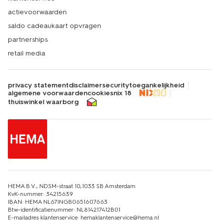
actievoorwaarden
saldo cadeaukaart opvragen
partnerships
retail media
privacy statement
disclaimer
security
toegankelijkheid
algemene voorwaarden
cookies
nix 18
thuiswinkel waarborg
HEMA B.V., NDSM-straat 10,1033 SB Amsterdam
KvK-nummer: 34215639
IBAN: HEMA NL67INGB0651607663
Btw-identificatienummer: NL814217412B01
E-mailadres klantenservice: hemaklantenservice@hema.nl