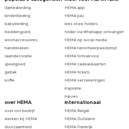
dameskleding
HEMA app
kinderkleding
HEMA pas
babykleding
lees onze folders
beddengoed
folder via Whatsapp ontvangen
woonaccessoires
HEMA op social media
handdoeken
HEMA herontwerpwedstrijd
raamdecoratie
HEMA fotoservice
speelgoed
HEMA cadeaukaarten
gebak
HEMA tickets
koffie
HEMA verzekeringen
inspiratie
nieuws
over HEMA
internationaal
over ons bedrijf
HEMA België
werken bij HEMA
HEMA Duitsland
duurzaamheid
HEMA Frankrijk