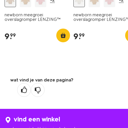
newborn meegroei
newborn meegroei
overslagromper LENZING™
overslagromper LENZING
ECOVERO™ rib zand
ECOVERO™ rib wit
9
.
9
.
99
99
wat vind je van deze pagina?
vind een winkel