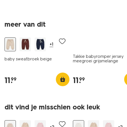
meer van dit
nieuw
+1
Takkie babyromper jersey
baby sweatbroek beige
meegroei grijsmelange
11
.
11
.
99
99
dit vind je misschien ook leuk
+2
+2