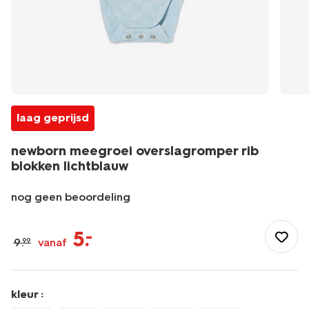
laag geprijsd
newborn meegroei overslagromper rib
blokken lichtblauw
nog geen beoordeling
/baby/babykleding/rompertjes/overslagrompers/newborn-
meegroei-
5
.
–
9
.
vanaf
99
overslagromper-
rib-
blokken-
lichtblauw-
kleur :
33438020LIGHTBLUE.html