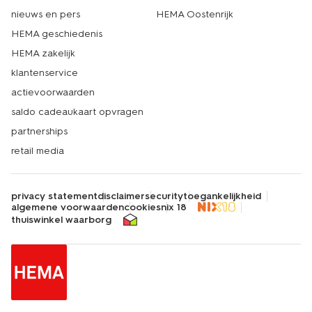
nieuws en pers
HEMA Oostenrijk
HEMA geschiedenis
HEMA zakelijk
klantenservice
actievoorwaarden
saldo cadeaukaart opvragen
partnerships
retail media
privacy statement
disclaimer
security
toegankelijkheid
algemene voorwaarden
cookies
nix 18
thuiswinkel waarborg