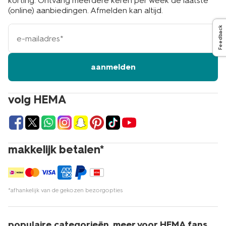
korting. Ontvang meerdere keren per week de laatste
(online) aanbiedingen. Afmelden kan altijd.
e-
Feedback
mailadres
aanmelden
volg HEMA
makkelijk betalen*
*afhankelijk van de gekozen bezorgopties
populaire categorieën
meer voor HEMA fans