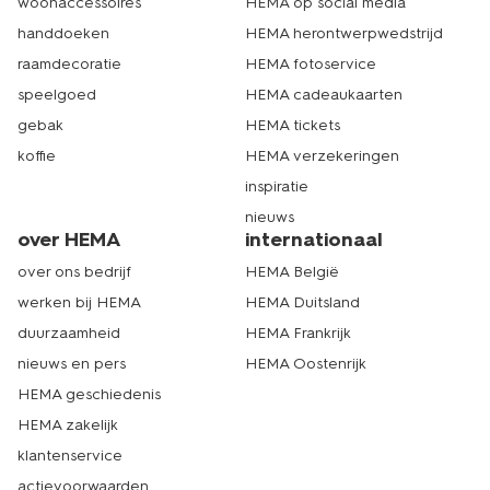
woonaccessoires
HEMA op social media
handdoeken
HEMA herontwerpwedstrijd
raamdecoratie
HEMA fotoservice
speelgoed
HEMA cadeaukaarten
gebak
HEMA tickets
koffie
HEMA verzekeringen
inspiratie
nieuws
over HEMA
internationaal
over ons bedrijf
HEMA België
werken bij HEMA
HEMA Duitsland
duurzaamheid
HEMA Frankrijk
nieuws en pers
HEMA Oostenrijk
HEMA geschiedenis
HEMA zakelijk
klantenservice
actievoorwaarden