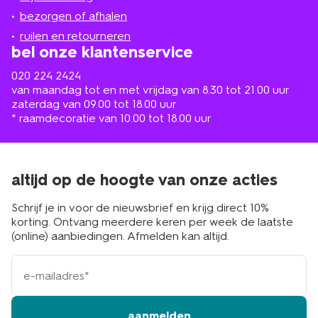
in
de
bezorgen of afhalen
buurt
ruilen en retourneren
bel onze klantenservice
020 224 2424
van maandag tot en met vrijdag van 8.30 tot 21.00 uur
zaterdag van 09.00 tot 18.00 uur
* raamdecoratie van 10.00 tot 18.00 uur
altijd op de hoogte van onze acties
Schrijf je in voor de nieuwsbrief en krijg direct 10%
korting. Ontvang meerdere keren per week de laatste
(online) aanbiedingen. Afmelden kan altijd.
e-
mailadres
aanmelden