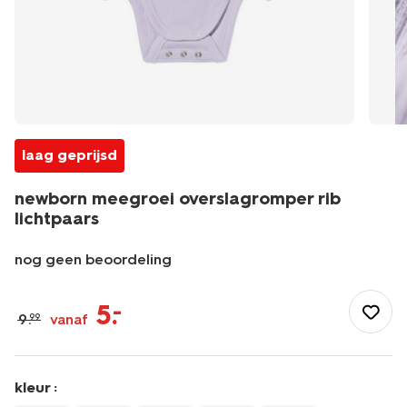
laag geprijsd
newborn meegroei overslagromper rib
lichtpaars
nog geen beoordeling
/baby/babykleding/rompertjes/overslagrompers/newborn-
meegroei-
5
.
–
9
.
vanaf
99
overslagromper-
rib-
lichtpaars-
33438620LIGHTPURPLE.html
kleur :