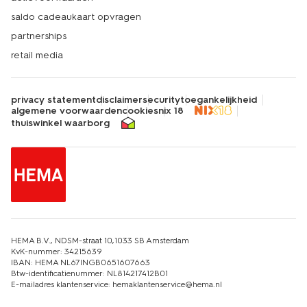
saldo cadeaukaart opvragen
partnerships
retail media
privacy statement
disclaimer
security
toegankelijkheid
algemene voorwaarden
cookies
nix 18
thuiswinkel waarborg
HEMA B.V., NDSM-straat 10,1033 SB Amsterdam
KvK-nummer: 34215639
IBAN: HEMA NL67INGB0651607663
Btw-identificatienummer: NL814217412B01
E-mailadres klantenservice: hemaklantenservice@hema.nl