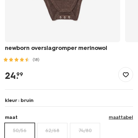
newborn overslagromper merinowol
(18)
/baby/babykleding/rompertjes/overslagrompers/newborn-
overslagromper-
24
.
99
merinowol-
33442921.html
kleur :
bruin
maat
maattabel
50/56
62/68
74/80