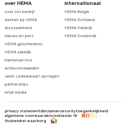
over HEMA
internationaal
over ons bedrijf
HEMA België
werken bij HEMA
HEMA Duitsland
duurzaamheid
HEMA Frankrijk
nieuws en pers
HEMA Oostenrijk
HEMA geschiedenis
HEMA zakelijk
klantenservice
actievoorwaarden
saldo cadeaukaart opvragen
partnerships
retail media
privacy statement
disclaimer
security
toegankelijkheid
algemene voorwaarden
cookies
nix 18
thuiswinkel waarborg