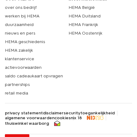
over ons bedrijf
HEMA België
werken bij HEMA
HEMA Duitsland
duurzaamheid
HEMA Frankrijk
nieuws en pers
HEMA Oostenrijk
HEMA geschiedenis
HEMA zakelijk
klantenservice
actievoorwaarden
saldo cadeaukaart opvragen
partnerships
retail media
privacy statement
disclaimer
security
toegankelijkheid
algemene voorwaarden
cookies
nix 18
thuiswinkel waarborg