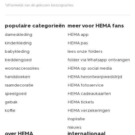
*afhankelijk van de gekozen bezorgopties
populaire categorieën
meer voor HEMA fans
dameskleding
HEMA app
kinderkleding
HEMA pas
babykleding
lees onze folders
beddengoed
folder via Whatsapp ontvangen
woonaccessoires
HEMA op social media
handdoeken
HEMA herontwerpwedstrijd
raamdecoratie
HEMA fotoservice
speelgoed
HEMA cadeaukaarten
gebak
HEMA tickets
koffie
HEMA verzekeringen
inspiratie
nieuws
over HEMA
internationaal