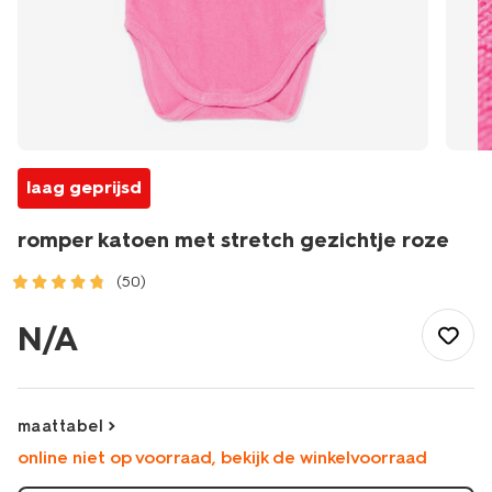
laag geprijsd
romper katoen met stretch gezichtje roze
(50)
/baby/babykleding/rompertjes/romper-
katoen-
N/A
met-
stretch-
gezichtje-
roze-
maattabel
33307340PINK.html
online niet op voorraad, bekijk de winkelvoorraad