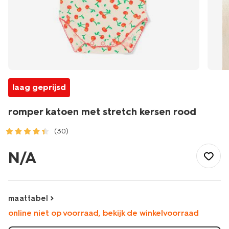
laag geprijsd
romper katoen met stretch kersen rood
(30)
/baby/babykleding/rompertjes/romper-
katoen-
N/A
met-
stretch-
kersen-
rood-
maattabel
33367440RED.html
online niet op voorraad, bekijk de winkelvoorraad