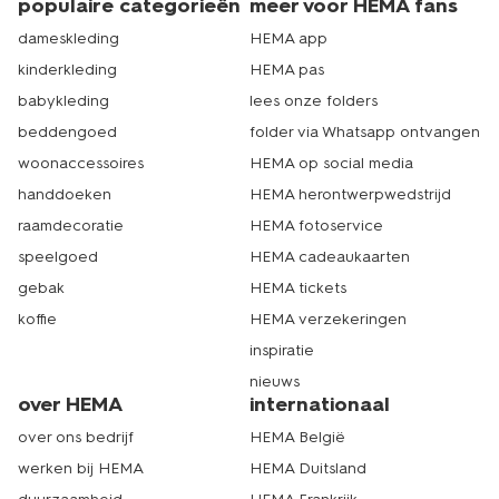
populaire categorieën
meer voor HEMA fans
dameskleding
HEMA app
kinderkleding
HEMA pas
babykleding
lees onze folders
beddengoed
folder via Whatsapp ontvangen
woonaccessoires
HEMA op social media
handdoeken
HEMA herontwerpwedstrijd
raamdecoratie
HEMA fotoservice
speelgoed
HEMA cadeaukaarten
gebak
HEMA tickets
koffie
HEMA verzekeringen
inspiratie
nieuws
over HEMA
internationaal
over ons bedrijf
HEMA België
werken bij HEMA
HEMA Duitsland