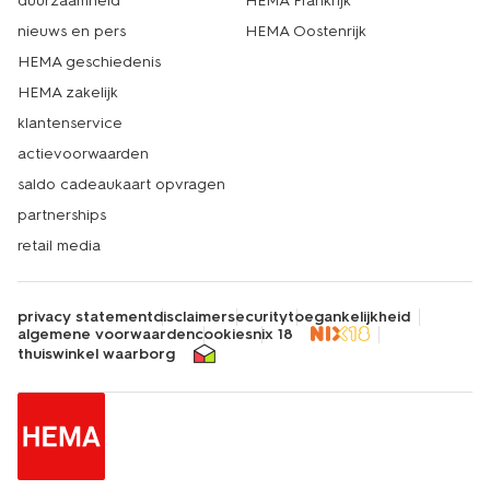
duurzaamheid
HEMA Frankrijk
nieuws en pers
HEMA Oostenrijk
HEMA geschiedenis
HEMA zakelijk
klantenservice
actievoorwaarden
saldo cadeaukaart opvragen
partnerships
retail media
privacy statement
disclaimer
security
toegankelijkheid
algemene voorwaarden
cookies
nix 18
thuiswinkel waarborg