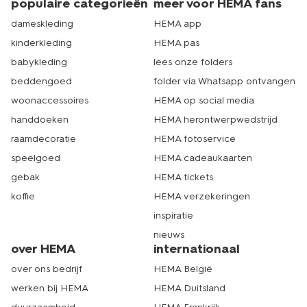
populaire categorieën
meer voor HEMA fans
dameskleding
HEMA app
kinderkleding
HEMA pas
babykleding
lees onze folders
beddengoed
folder via Whatsapp ontvangen
woonaccessoires
HEMA op social media
handdoeken
HEMA herontwerpwedstrijd
raamdecoratie
HEMA fotoservice
speelgoed
HEMA cadeaukaarten
gebak
HEMA tickets
koffie
HEMA verzekeringen
inspiratie
nieuws
over HEMA
internationaal
over ons bedrijf
HEMA België
werken bij HEMA
HEMA Duitsland