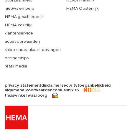
duurzaamheid
HEMA Frankrijk
nieuws en pers
HEMA Oostenrijk
HEMA geschiedenis
HEMA zakelijk
klantenservice
actievoorwaarden
saldo cadeaukaart opvragen
partnerships
retail media
privacy statement
disclaimer
security
toegankelijkheid
algemene voorwaarden
cookies
nix 18
thuiswinkel waarborg