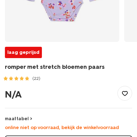
laag geprijsd
romper met stretch bloemen paars
(22)
/baby/babykleding/rompertjes/romper-
met-
N/A
stretch-
bloemen-
paars-
33300550PURPLE.html
maattabel
online niet op voorraad, bekijk de winkelvoorraad