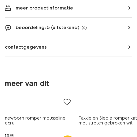
meer productinformatie
beoordeling: 5 (uitstekend)
(4)
contactgegevens
meer van dit
sale
newborn romper mousseline
Takkie en Siepie romper ka
ecru
met stretch gebroken wit
10
.
99