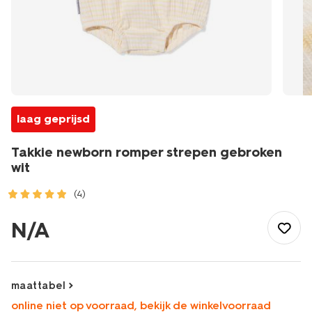
laag geprijsd
Takkie newborn romper strepen gebroken
wit
(4)
/baby/babykleding/rompertjes/takkie-
newborn-
N/A
romper-
strepen-
gebroken-
wit-
maattabel
33454020OFFWHITE.html
online niet op voorraad, bekijk de winkelvoorraad