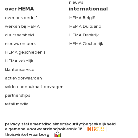
nieuws
over HEMA
internationaal
over ons bedrijf
HEMA België
werken bij HEMA
HEMA Duitsland
duurzaamheid
HEMA Frankrijk
nieuws en pers
HEMA Oostenrijk
HEMA geschiedenis
HEMA zakelijk
klantenservice
actievoorwaarden
saldo cadeaukaart opvragen
partnerships
retail media
privacy statement
disclaimer
security
toegankelijkheid
algemene voorwaarden
cookies
nix 18
thuiswinkel waarborg