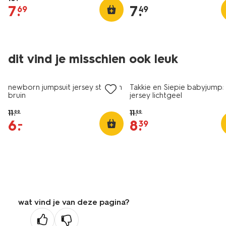
7
.
7
.
69
49
dit vind je misschien ook leuk
sale
sale
newborn jumpsuit jersey strepen
Takkie en Siepie babyjumps
bruin
jersey lichtgeel
11
.
11
.
99
99
6
.
8
.
–
39
wat vind je van deze pagina?