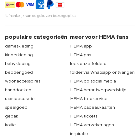
*afhankelijk van de gekozen bezorgopties
populaire categorieën
meer voor HEMA fans
dameskleding
HEMA app
kinderkleding
HEMA pas
babykleding
lees onze folders
beddengoed
folder via Whatsapp ontvangen
woonaccessoires
HEMA op social media
handdoeken
HEMA herontwerpwedstrijd
raamdecoratie
HEMA fotoservice
speelgoed
HEMA cadeaukaarten
gebak
HEMA tickets
koffie
HEMA verzekeringen
inspiratie