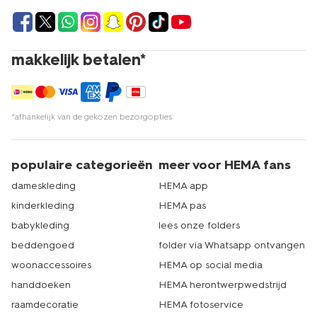
makkelijk betalen*
*afhankelijk van de gekozen bezorgopties
populaire categorieën
meer voor HEMA fans
dameskleding
HEMA app
kinderkleding
HEMA pas
babykleding
lees onze folders
beddengoed
folder via Whatsapp ontvangen
woonaccessoires
HEMA op social media
handdoeken
HEMA herontwerpwedstrijd
raamdecoratie
HEMA fotoservice