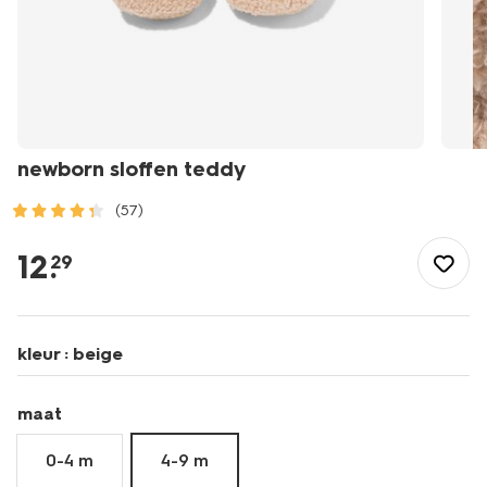
newborn sloffen teddy
(57)
/baby/babykleding/slofjes/newborn-
sloffen-
12
.
29
teddy-
33200442.html
kleur :
beige
maat
0-4 m
4-9 m