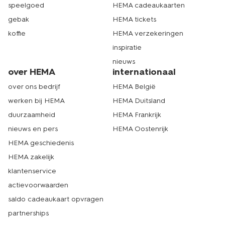
speelgoed
HEMA cadeaukaarten
gebak
HEMA tickets
koffie
HEMA verzekeringen
inspiratie
nieuws
over HEMA
internationaal
over ons bedrijf
HEMA België
werken bij HEMA
HEMA Duitsland
duurzaamheid
HEMA Frankrijk
nieuws en pers
HEMA Oostenrijk
HEMA geschiedenis
HEMA zakelijk
klantenservice
actievoorwaarden
saldo cadeaukaart opvragen
partnerships