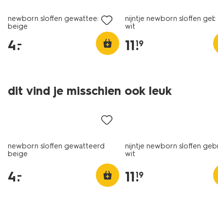
newborn sloffen gewatteerd
nijntje newborn sloffen geb
beige
wit
4
.
11
.
–
19
dit vind je misschien ook leuk
laag geprijsd
newborn sloffen gewatteerd
nijntje newborn sloffen geb
beige
wit
4
.
11
.
–
19