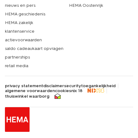
nieuws en pers
HEMA Oostenrijk
HEMA geschiedenis
HEMA zakelijk
klantenservice
actievoorwaarden
saldo cadeaukaart opvragen
partnerships
retail media
privacy statement
disclaimer
security
toegankelijkheid
algemene voorwaarden
cookies
nix 18
thuiswinkel waarborg