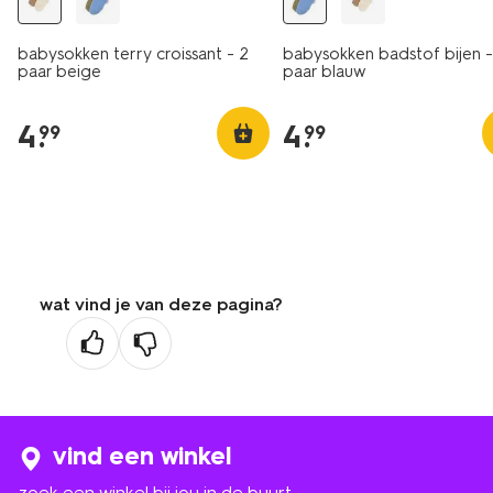
babysokken terry croissant - 2
babysokken badstof bijen -
paar beige
paar blauw
4
.
4
.
99
99
wat vind je van deze pagina?
vind een winkel
zoek een winkel bij jou in de buurt