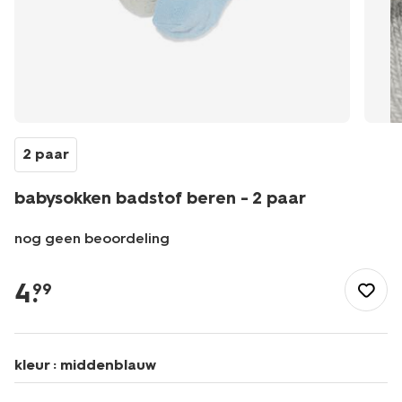
2 paar
babysokken badstof beren - 2 paar
nog geen beoordeling
/baby/babykleding/sokken/babysokken-
badstof-
4
.
99
beren-
-
-2-
paar-
kleur :
middenblauw
4731176.html