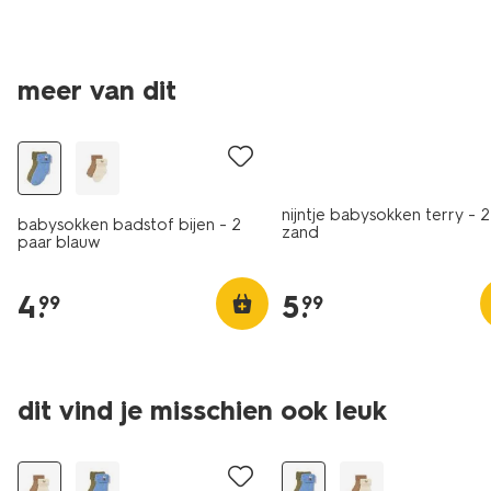
meer van dit
2 paar
2 paar
nijntje babysokken terry - 2
babysokken badstof bijen - 2
zand
paar blauw
4
.
5
.
99
99
dit vind je misschien ook leuk
2 paar
2 paar