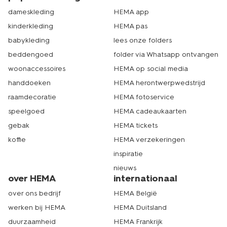
dameskleding
HEMA app
kinderkleding
HEMA pas
babykleding
lees onze folders
beddengoed
folder via Whatsapp ontvangen
woonaccessoires
HEMA op social media
handdoeken
HEMA herontwerpwedstrijd
raamdecoratie
HEMA fotoservice
speelgoed
HEMA cadeaukaarten
gebak
HEMA tickets
koffie
HEMA verzekeringen
inspiratie
nieuws
over HEMA
internationaal
over ons bedrijf
HEMA België
werken bij HEMA
HEMA Duitsland
duurzaamheid
HEMA Frankrijk