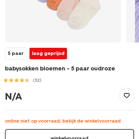
5 paar
laag geprijsd
babysokken bloemen - 5 paar oudroze
(32)
/baby/babykleding/sokken/babysokken-
bloemen-
N/A
-
-5-
paar-
oudroze-
online niet op voorraad, bekijk de winkelvoorraad
4731020OLDPINK.html
winkelvoorraad