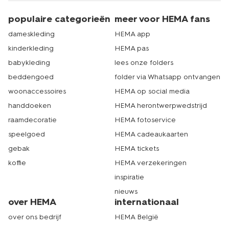
populaire categorieën
meer voor HEMA fans
dameskleding
HEMA app
kinderkleding
HEMA pas
babykleding
lees onze folders
beddengoed
folder via Whatsapp ontvangen
woonaccessoires
HEMA op social media
handdoeken
HEMA herontwerpwedstrijd
raamdecoratie
HEMA fotoservice
speelgoed
HEMA cadeaukaarten
gebak
HEMA tickets
koffie
HEMA verzekeringen
inspiratie
nieuws
over HEMA
internationaal
over ons bedrijf
HEMA België