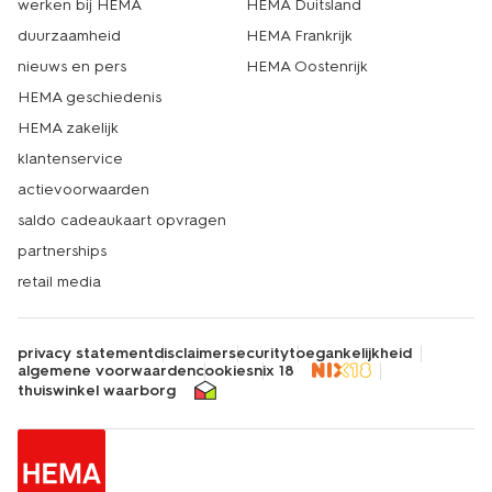
werken bij HEMA
HEMA Duitsland
duurzaamheid
HEMA Frankrijk
nieuws en pers
HEMA Oostenrijk
HEMA geschiedenis
HEMA zakelijk
klantenservice
actievoorwaarden
saldo cadeaukaart opvragen
partnerships
retail media
privacy statement
disclaimer
security
toegankelijkheid
algemene voorwaarden
cookies
nix 18
thuiswinkel waarborg