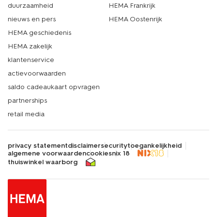
duurzaamheid
HEMA Frankrijk
nieuws en pers
HEMA Oostenrijk
HEMA geschiedenis
HEMA zakelijk
klantenservice
actievoorwaarden
saldo cadeaukaart opvragen
partnerships
retail media
privacy statement
disclaimer
security
toegankelijkheid
algemene voorwaarden
cookies
nix 18
thuiswinkel waarborg