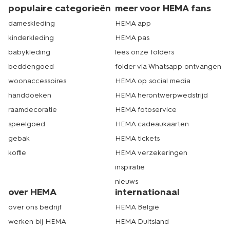
populaire categorieën
meer voor HEMA fans
dameskleding
HEMA app
kinderkleding
HEMA pas
babykleding
lees onze folders
beddengoed
folder via Whatsapp ontvangen
woonaccessoires
HEMA op social media
handdoeken
HEMA herontwerpwedstrijd
raamdecoratie
HEMA fotoservice
speelgoed
HEMA cadeaukaarten
gebak
HEMA tickets
koffie
HEMA verzekeringen
inspiratie
nieuws
over HEMA
internationaal
over ons bedrijf
HEMA België
werken bij HEMA
HEMA Duitsland