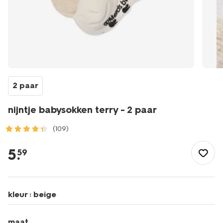
2 paar
nijntje babysokken terry - 2 paar
(109)
/baby/babykleding/sokken/nijntje-
babysokken-
5
.
59
terry-
-
-2-
paar-
kleur :
beige
4700794.html
maat