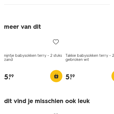
meer van dit
2 paar
2 paar
nijntje babysokken terry - 2 stuks
Takkie babysokken terry - 
zand
gebroken wit
5
.
5
.
99
59
dit vind je misschien ook leuk
2 paar
2 paar