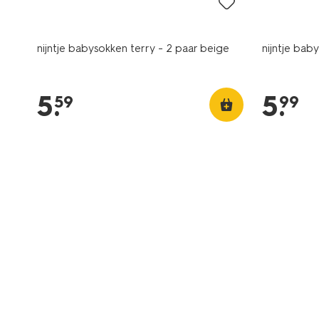
nijntje babysokken terry - 2 paar beige
nijntje bab
5
.
5
.
59
99