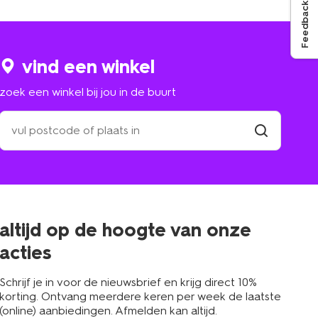
Feedback
vind een winkel
zoek een winkel bij jou in de buurt
zoek
een
winkel
vind
winkel
bij
jou
in
de
buurt
altijd op de hoogte van onze
acties
Schrijf je in voor de nieuwsbrief en krijg direct 10%
korting. Ontvang meerdere keren per week de laatste
(online) aanbiedingen. Afmelden kan altijd.