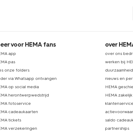
eer voor HEMA fans
over HEM
EMA app
over ons bedri
EMA pas
werken bij H
es onze folders
duurzaamhei
lder via Whatsapp ontvangen
nieuws en per
MA op social media
HEMA geschie
MA herontwerpwedstrijd
HEMA zakelijk
MA fotoservice
klantenservic
MA cadeaukaarten
actievoorwaa
MA tickets
saldo cadeau
MA verzekeringen
partnerships