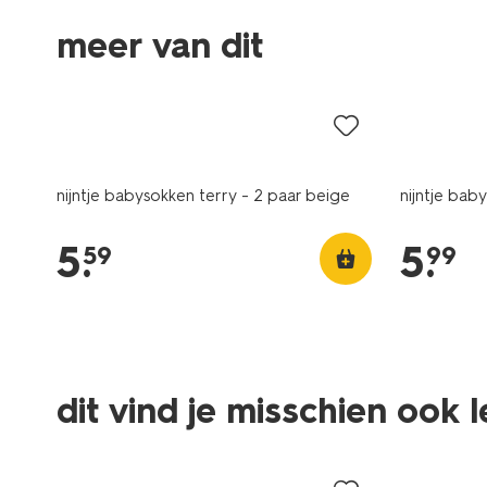
meer van dit
2 paar
2 paar
nijntje babysokken terry - 2 paar beige
nijntje bab
5
.
5
.
59
99
dit vind je misschien ook 
2 paar
2 paar