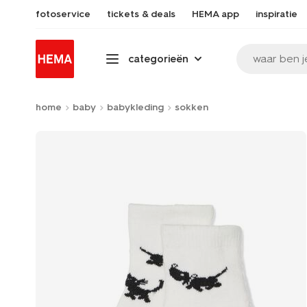
fotoservice
tickets & deals
HEMA app
inspiratie
waar ben j
categorieën
home
baby
babykleding
sokken