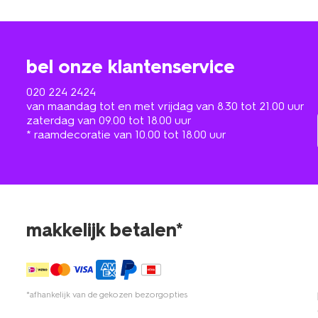
bel onze klantenservice
020 224 2424
van maandag tot en met vrijdag van 8.30 tot 21.00 uur
zaterdag van 09.00 tot 18.00 uur
* raamdecoratie van 10.00 tot 18.00 uur
makkelijk betalen*
*afhankelijk van de gekozen bezorgopties