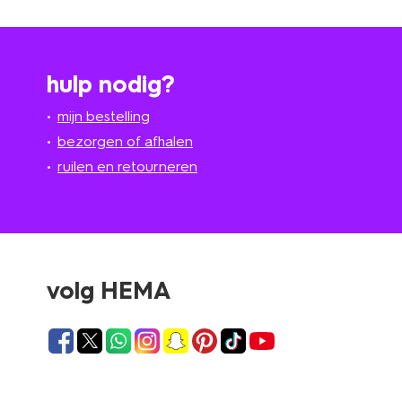
hulp nodig?
mijn bestelling
bezorgen of afhalen
ruilen en retourneren
volg HEMA