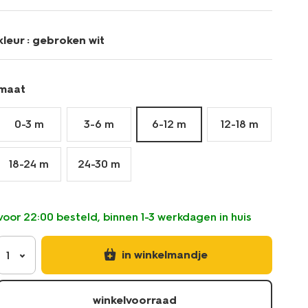
-2-
paar-
4700783.html
kleur :
gebroken wit
maat
0-3 m
3-6 m
6-12 m
12-18 m
18-24 m
24-30 m
voor 22:00 besteld, binnen 1-3 werkdagen in huis
in winkelmandje
1
winkelvoorraad