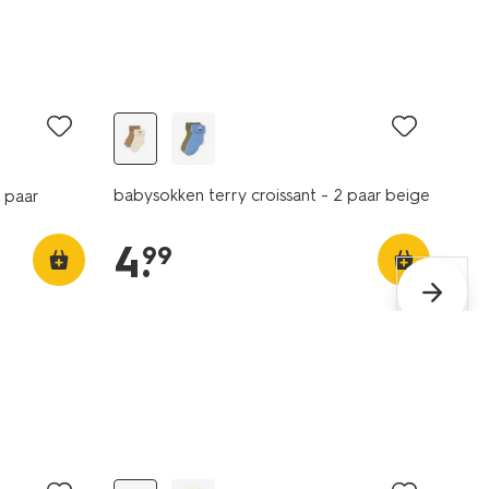
2 paar
babysokken terry croissant - 2 paar beige
 paar
4
.
99
2 paar