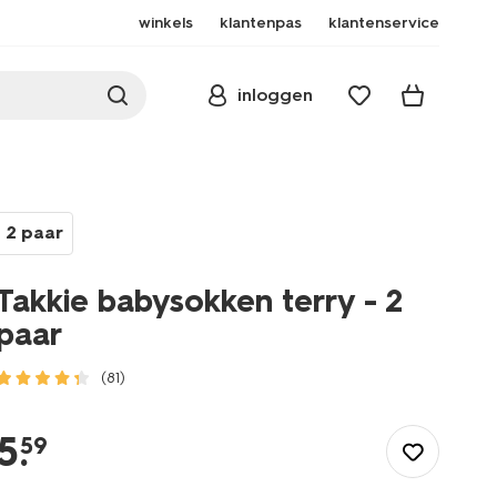
winkels
klantenpas
klantenservice
inloggen
2 paar
Takkie babysokken terry - 2
paar
(81)
/baby/babykleding/sokken/takkie-
babysokken-
5
.
59
terry-
-