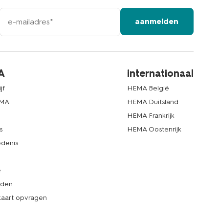
e-
aanmelden
mailadres
A
internationaal
jf
HEMA België
EMA
HEMA Duitsland
d
HEMA Frankrijk
s
HEMA Oostenrijk
denis
e
rden
kaart opvragen