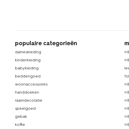
populaire categorieën
m
dameskleding
H
kinderkleding
H
babykleding
le
beddengoed
fo
woonaccessoires
HE
handdoeken
HE
raamdecoratie
HE
speelgoed
HE
gebak
HE
koffie
HE