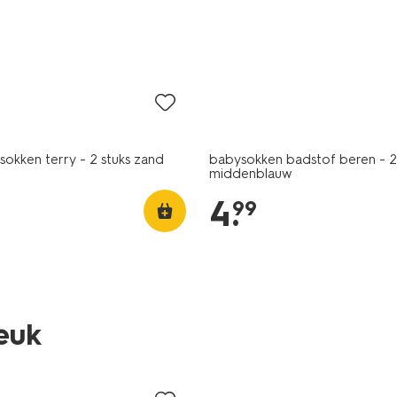
2 paar
ysokken terry - 2 stuks zand
babysokken badstof beren - 2
middenblauw
4
.
99
leuk
2 paar