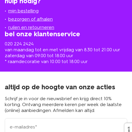
hulp nodig?
winkel
bij
jou
mijn bestelling
in
de
bezorgen of afhalen
buurt
ruilen en retourneren
bel onze klantenservice
020 224 2424
van maandag tot en met vrijdag van 8.30 tot 21.00 uur
zaterdag van 09.00 tot 18.00 uur
* raamdecoratie van 10.00 tot 18.00 uur
altijd op de hoogte van onze acties
Schrijf je in voor de nieuwsbrief en krijg direct 10%
korting. Ontvang meerdere keren per week de laatste
(online) aanbiedingen. Afmelden kan altijd.
e-
mailadres