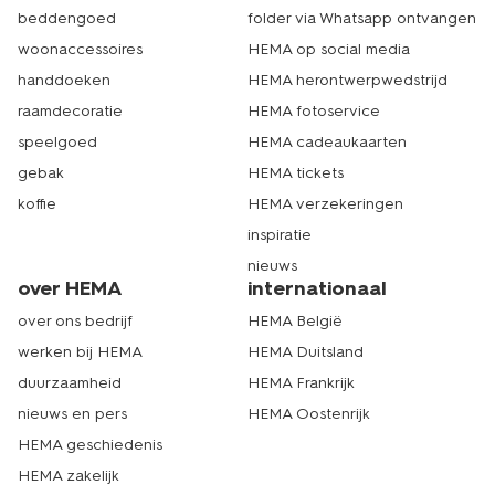
beddengoed
folder via Whatsapp ontvangen
woonaccessoires
HEMA op social media
handdoeken
HEMA herontwerpwedstrijd
raamdecoratie
HEMA fotoservice
speelgoed
HEMA cadeaukaarten
gebak
HEMA tickets
koffie
HEMA verzekeringen
inspiratie
nieuws
over HEMA
internationaal
over ons bedrijf
HEMA België
werken bij HEMA
HEMA Duitsland
duurzaamheid
HEMA Frankrijk
nieuws en pers
HEMA Oostenrijk
HEMA geschiedenis
HEMA zakelijk