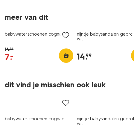
meer van dit
sale
babywaterschoenen cognac
nijntje babysandalen gebro
wit
14
.
29
14
.
7
.
–
99
dit vind je misschien ook leuk
sale
babywaterschoenen cognac
nijntje babysandalen gebro
wit