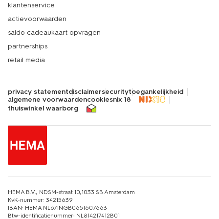
klantenservice
actievoorwaarden
saldo cadeaukaart opvragen
partnerships
retail media
privacy statement
disclaimer
security
toegankelijkheid
algemene voorwaarden
cookies
nix 18
thuiswinkel waarborg
HEMA B.V., NDSM-straat 10,1033 SB Amsterdam
KvK-nummer: 34215639
IBAN: HEMA NL67INGB0651607663
Btw-identificatienummer: NL814217412B01