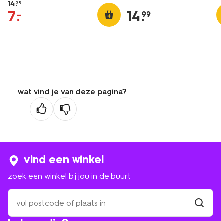
14
.
29
7
.
14
.
–
99
wat vind je van deze pagina?
vind een winkel
zoek een winkel bij jou in de buurt
zoek
een
winkel
vind