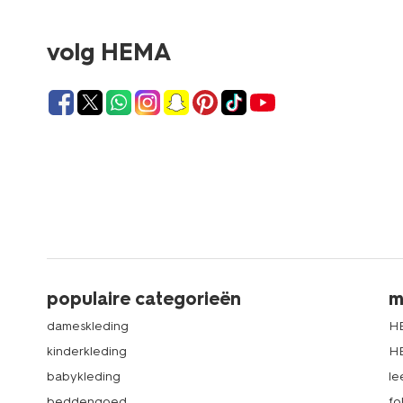
volg HEMA
populaire categorieën
m
dameskleding
H
kinderkleding
H
babykleding
le
beddengoed
fo