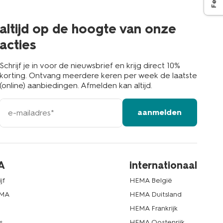
de
buurt
altijd op de hoogte van onze
acties
Schrijf je in voor de nieuwsbrief en krijg direct 10%
korting. Ontvang meerdere keren per week de laatste
(online) aanbiedingen. Afmelden kan altijd.
e-
aanmelden
mailadres
A
internationaal
jf
HEMA België
EMA
HEMA Duitsland
d
HEMA Frankrijk
s
HEMA Oostenrijk