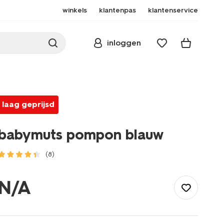
winkels
klantenpas
klantenservice
inloggen
laag geprijsd
babymuts pompon blauw
(8)
/baby/babykleding/winteraccessoires/mutsen/babymuts-
pompon-
N/A
blauw-
33200375BLUE.html