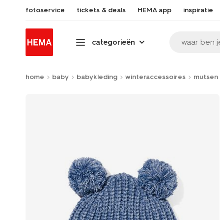
fotoservice
tickets & deals
HEMA app
inspiratie
waar ben j
categorieën
home
baby
babykleding
winteraccessoires
mutsen