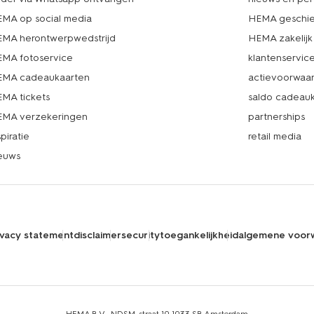
MA op social media
HEMA geschie
MA herontwerpwedstrijd
HEMA zakelijk
MA fotoservice
klantenservic
MA cadeaukaarten
actievoorwaa
MA tickets
saldo cadeau
MA verzekeringen
partnerships
spiratie
retail media
euws
ivacy statement
disclaimer
security
toegankelijkheid
algemene voor
HEMA B.V., NDSM-straat 10,1033 SB Amsterdam