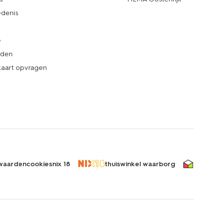
denis
e
rden
kaart opvragen
waarden
cookies
nix 18
thuiswinkel waarborg