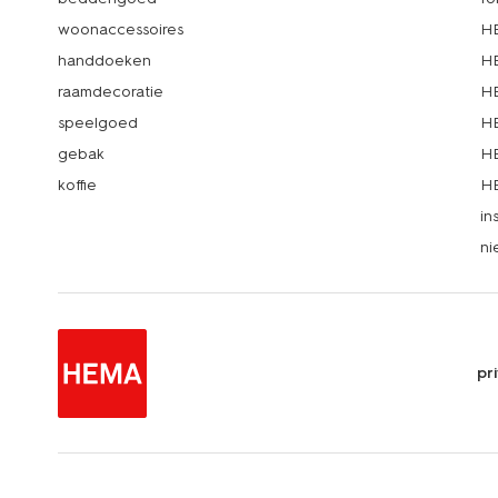
woonaccessoires
HE
handdoeken
HE
raamdecoratie
HE
speelgoed
HE
gebak
HE
koffie
HE
in
ni
pr