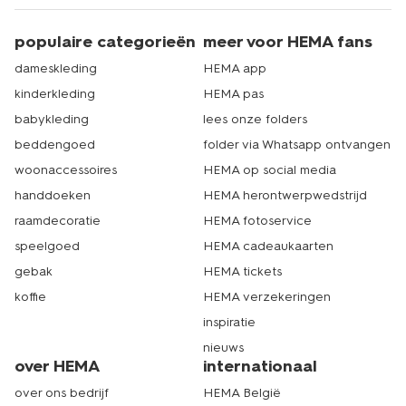
populaire categorieën
meer voor HEMA fans
dameskleding
HEMA app
kinderkleding
HEMA pas
babykleding
lees onze folders
beddengoed
folder via Whatsapp ontvangen
woonaccessoires
HEMA op social media
handdoeken
HEMA herontwerpwedstrijd
raamdecoratie
HEMA fotoservice
speelgoed
HEMA cadeaukaarten
gebak
HEMA tickets
koffie
HEMA verzekeringen
inspiratie
nieuws
over HEMA
internationaal
over ons bedrijf
HEMA België