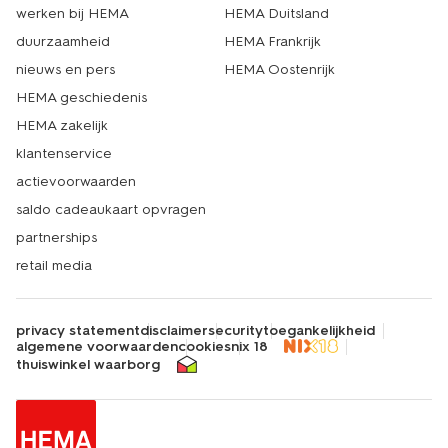
werken bij HEMA
HEMA Duitsland
duurzaamheid
HEMA Frankrijk
nieuws en pers
HEMA Oostenrijk
HEMA geschiedenis
HEMA zakelijk
klantenservice
actievoorwaarden
saldo cadeaukaart opvragen
partnerships
retail media
privacy statement
disclaimer
security
toegankelijkheid
algemene voorwaarden
cookies
nix 18
thuiswinkel waarborg