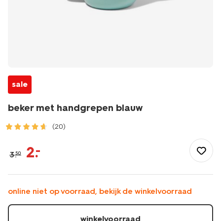
sale
beker met handgrepen blauw
(20)
/baby/babyverzorging/bekers-
en-
2
.
–
3
.
50
bakjes/beker-
met-
handgrepen-
blauw-
online niet op voorraad, bekijk de winkelvoorraad
33502750.html
winkelvoorraad