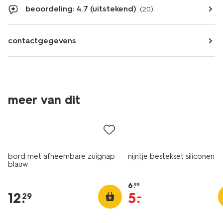
beoordeling: 4.7 (uitstekend)
(20)
contactgegevens
meer van dit
sale
bord met afneembare zuignap
nijntje bestekset siliconen
blauw
6
.
99
12
.
5
.
–
29