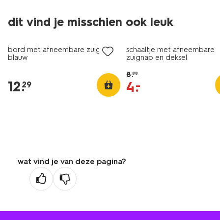
dit vind je misschien ook leuk
sale
bord met afneembare zuignap
schaaltje met afneembare
blauw
zuignap en deksel
8
.
99
12
.
4
.
–
29
wat vind je van deze pagina?