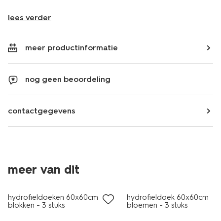
lees verder
meer productinformatie
nog geen beoordeling
contactgegevens
meer van dit
3 stuks
3 stuks
hydrofieldoeken 60x60cm
hydrofieldoek 60x60cm
blokken - 3 stuks
bloemen - 3 stuks