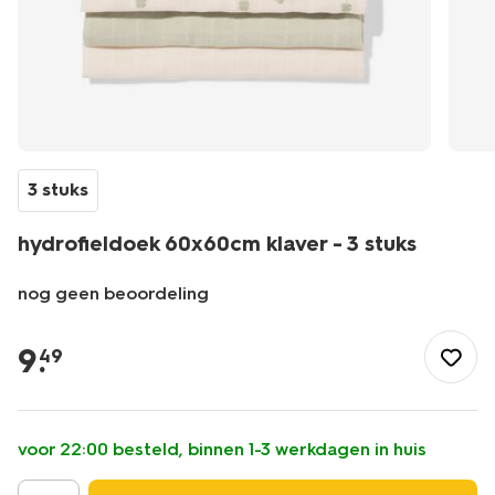
3 stuks
hydrofieldoek 60x60cm klaver - 3 stuks
nog geen beoordeling
/baby/babyverzorging/hydrofiele-
doeken/hydrofieldoek-
9
.
49
60x60cm-
klaver-
-
-3-
voor 22:00 besteld, binnen 1-3 werkdagen in huis
stuks-
33305760.html