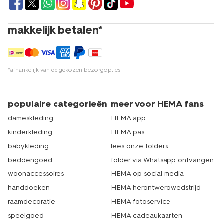
makkelijk betalen*
*afhankelijk van de gekozen bezorgopties
populaire categorieën
meer voor HEMA fans
dameskleding
HEMA app
kinderkleding
HEMA pas
babykleding
lees onze folders
beddengoed
folder via Whatsapp ontvangen
woonaccessoires
HEMA op social media
handdoeken
HEMA herontwerpwedstrijd
raamdecoratie
HEMA fotoservice
speelgoed
HEMA cadeaukaarten