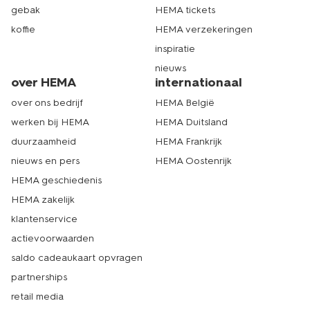
gebak
HEMA tickets
koffie
HEMA verzekeringen
inspiratie
nieuws
over HEMA
internationaal
over ons bedrijf
HEMA België
werken bij HEMA
HEMA Duitsland
duurzaamheid
HEMA Frankrijk
nieuws en pers
HEMA Oostenrijk
HEMA geschiedenis
HEMA zakelijk
klantenservice
actievoorwaarden
saldo cadeaukaart opvragen
partnerships
retail media