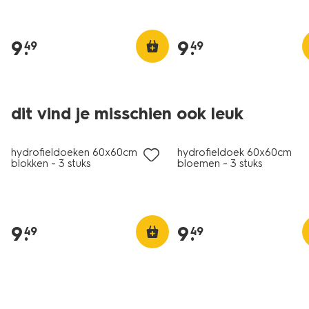
9
.
9
.
49
49
dit vind je misschien ook leuk
3 stuks
3 stuks
hydrofieldoeken 60x60cm
hydrofieldoek 60x60cm
blokken - 3 stuks
bloemen - 3 stuks
9
.
9
.
49
49