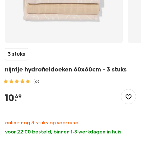
3 stuks
nijntje hydrofieldoeken 60x60cm - 3 stuks
(6)
/baby/babyverzorging/hydrofiele-
doeken/nijntje-
10
.
49
hydrofieldoeken-
60x60cm-
-
-3-
online nog 3 stuks op voorraad
stuks-
voor 22:00 besteld, binnen 1-3 werkdagen in huis
33305460.html