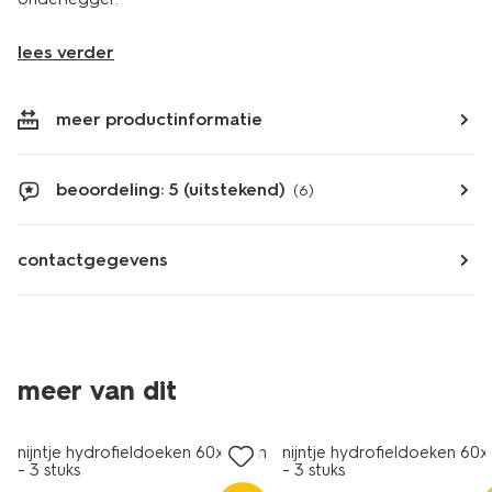
lees verder
meer productinformatie
beoordeling: 5 (uitstekend)
(6)
contactgegevens
meer van dit
3 stuks
3 stuks
nijntje hydrofieldoeken 60x60cm
nijntje hydrofieldoeken 60
- 3 stuks
- 3 stuks