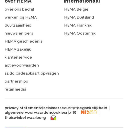
over HEMA
internationaal
over ons bedrijf
HEMA België
werken bij HEMA
HEMA Duitsland
duurzaamheid
HEMA Frankrijk
nieuws en pers
HEMA Oostenrijk
HEMA geschiedenis
HEMA zakelijk
klantenservice
actievoorwaarden
saldo cadeaukaart opvragen
partnerships
retail media
privacy statement
disclaimer
security
toegankelijkheid
algemene voorwaarden
cookies
nix 18
thuiswinkel waarborg