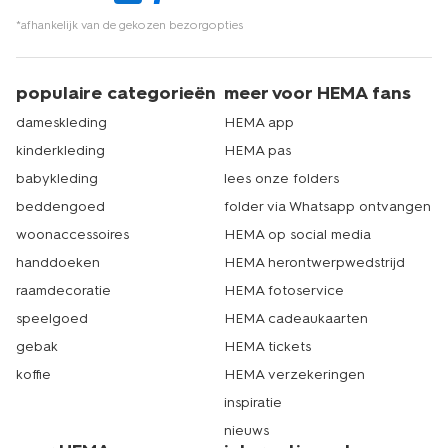
*afhankelijk van de gekozen bezorgopties
populaire categorieën
meer voor HEMA fans
dameskleding
HEMA app
kinderkleding
HEMA pas
babykleding
lees onze folders
beddengoed
folder via Whatsapp ontvangen
woonaccessoires
HEMA op social media
handdoeken
HEMA herontwerpwedstrijd
raamdecoratie
HEMA fotoservice
speelgoed
HEMA cadeaukaarten
gebak
HEMA tickets
koffie
HEMA verzekeringen
inspiratie
nieuws