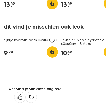
13
.
13
.
49
49
dit vind je misschien ook leuk
3 stuks
nijntje hydrofieldoek 110x110cm XL
Takkie en Siepie hydrofiel
60x60cm - 3 stuks
9
.
10
.
99
49
wat vind je van deze pagina?