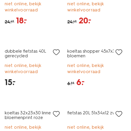
niet online, bekijk
niet online, bekijk
winkelvoorraad
winkelvoorraad
18
.
20
.
–
–
24
.
24
.
49
49
laag geprijsd
sale
dubbele fietstas 40L
koeltas shopper 45x7x36cm
gerecycled
bloemen
niet online, bekijk
niet online, bekijk
winkelvoorraad
winkelvoorraad
15
.
6
.
–
–
6
.
99
laag geprijsd
laag geprijsd
koeltas 32x23x30 linnen
fietstas 20L 51x34x12 zwart
bloemenprint roze
niet online, bekijk
niet online, bekijk