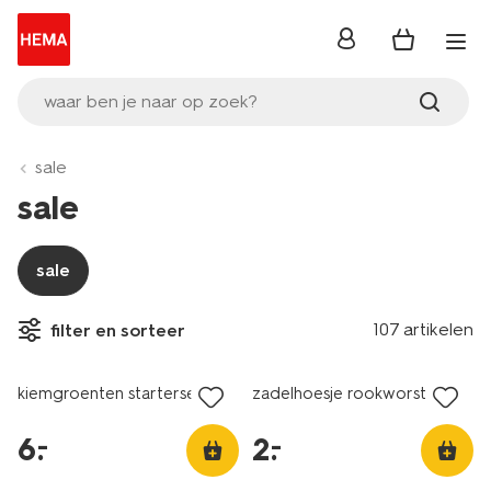
inloggen
waar ben je naar op zoek?
sale
sale
sale
107 artikelen
filter en sorteer
laag geprijsd
laag geprijsd
kiemgroenten starterset
zadelhoesje rookworst
6
.
2
.
–
–