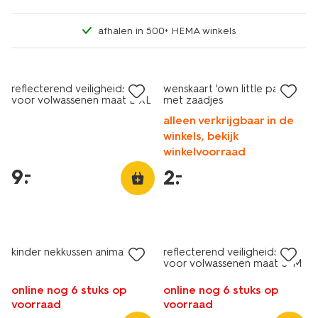
afhalen in 500+ HEMA winkels
laag geprijsd
laag geprijsd
reflecterend veiligheidsvest
wenskaart 'own little patch'
voor volwassenen maat L-XL
met zaadjes
alleen verkrijgbaar in de
winkels, bekijk
winkelvoorraad
9
.
–
2
.
–
laag geprijsd
laag geprijsd
kinder nekkussen animal
reflecterend veiligheidsvest
voor volwassenen maat S-M
online nog 6 stuks op
online nog 6 stuks op
voorraad
voorraad