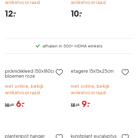
winkelvoorraad
winkelvoorraad
12
.
10
.
–
–
afhalen in 500+ HEMA winkels
sale
sale
picknickkleed 150x180cm
etagere 15x15x25cm
bloemen roze
niet online, bekijk
niet online, bekijk
winkelvoorraad
winkelvoorraad
6
.
9
.
–
–
10
.
13
.
49
49
laag geprijsd
laag geprijsd
plantenpot hanger
kunstplant eucalyptus