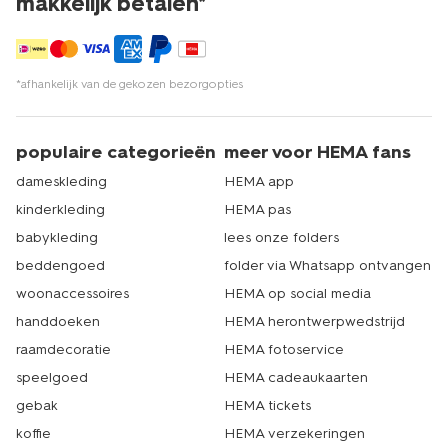
makkelijk betalen*
*afhankelijk van de gekozen bezorgopties
populaire categorieën
meer voor HEMA fans
dameskleding
HEMA app
kinderkleding
HEMA pas
babykleding
lees onze folders
beddengoed
folder via Whatsapp ontvangen
woonaccessoires
HEMA op social media
handdoeken
HEMA herontwerpwedstrijd
raamdecoratie
HEMA fotoservice
speelgoed
HEMA cadeaukaarten
gebak
HEMA tickets
koffie
HEMA verzekeringen