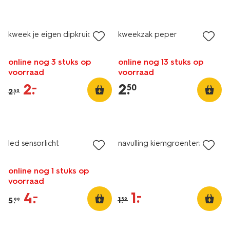
sale
laag geprijsd
kweek je eigen dipkruiden
kweekzak peper
online nog 3 stuks op
online nog 13 stuks op
voorraad
voorraad
2
.
2
.
–
50
2
.
50
sale
sale
led sensorlicht
navulling kiemgroentenmix
online nog 1 stuks op
voorraad
1
.
–
4
.
–
1
.
5
.
59
99