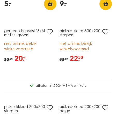
5
.
9
.
–
–
sale
sale
gereedschapskist 18x41x19
picknickkleed 300x200cm
metaal groen
strepen
niet online, bekijk
niet online, bekijk
winkelvoorraad
winkelvoorraad
20
.
22
.
–
50
30
.
33
.
99
69
afhalen in 500+ HEMA winkels
sale
sale
picknickkleed 200x200cm
picknickkleed 200x200cm
strepen
beige