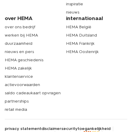
inspiratie
nieuws
over HEMA
internationaal
over ons bedrijf
HEMA België
werken bij HEMA
HEMA Duitsland
duurzaamheid
HEMA Frankrijk
nieuws en pers
HEMA Oostenrijk
HEMA geschiedenis
HEMA zakelijk
klantenservice
actievoorwaarden
saldo cadeaukaart opvragen
partnerships
retail media
privacy statement
disclaimer
security
toegankelijkheid