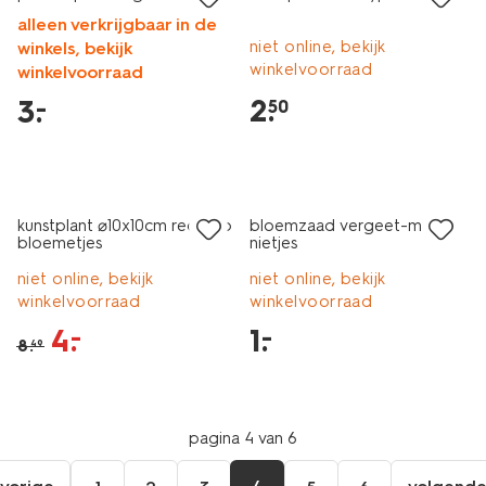
alleen verkrijgbaar in de
niet online, bekijk
winkels, bekijk
winkelvoorraad
winkelvoorraad
2
.
3
.
–
50
sale
laag geprijsd
kunstplant ⌀10x10cm rechtop
bloemzaad vergeet-mij-
bloemetjes
nietjes
niet online, bekijk
niet online, bekijk
winkelvoorraad
winkelvoorraad
4
.
1
.
–
–
8
.
49
pagina 4 van 6