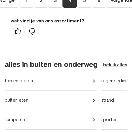
vorige
4
volgend
1
2
3
5
6
ga
vol
naar
pag
de
wat vind je van ons assortiment?
vorige
pagina
alles in buiten en onderweg
bekijk alles
tuin en balkon
regenkleding
buiten eten
strand
kamperen
sporten