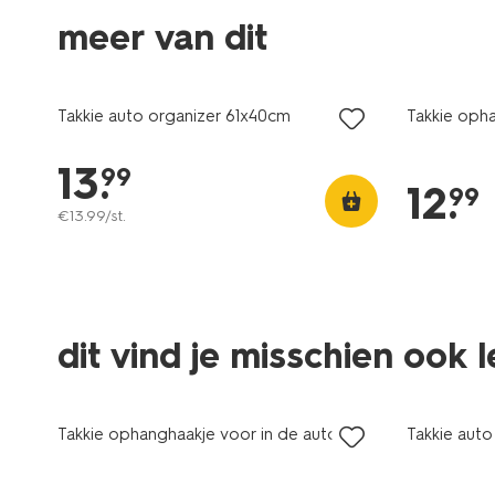
meer van dit
Takkie auto organizer 61x40cm
Takkie opha
13
.
99
12
.
99
€
13
.
99
/st.
dit vind je misschien ook 
Takkie ophanghaakje voor in de auto
Takkie aut