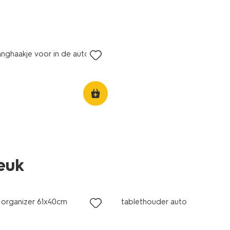
nghaakje voor in de auto
leuk
o organizer 61x40cm
tablethouder auto