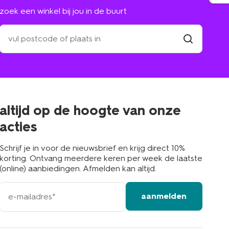
zoek een winkel bij jou in de buurt
zoek
een
winkel
vind
winkel
bij
jou
in
de
buurt
altijd op de hoogte van onze
acties
Schrijf je in voor de nieuwsbrief en krijg direct 10%
korting. Ontvang meerdere keren per week de laatste
(online) aanbiedingen. Afmelden kan altijd.
e-
aanmelden
mailadres