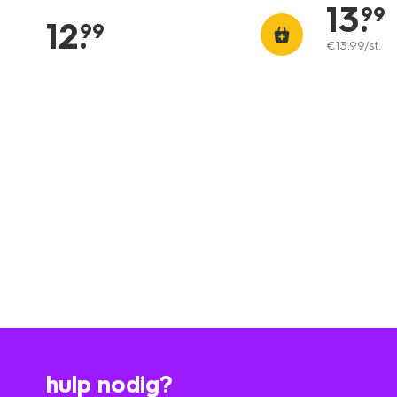
13
.
99
12
.
99
€
13
.
99
/st.
hulp nodig?