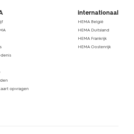
A
internationaal
jf
HEMA België
EMA
HEMA Duitsland
d
HEMA Frankrijk
s
HEMA Oostenrijk
denis
e
rden
kaart opvragen