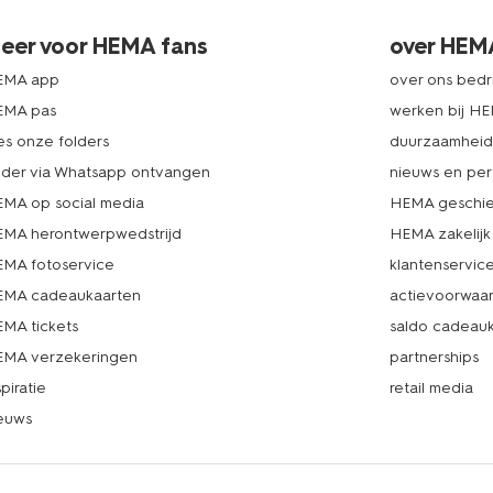
eer voor HEMA fans
over HEM
EMA app
over ons bedri
EMA pas
werken bij H
es onze folders
duurzaamhei
lder via Whatsapp ontvangen
nieuws en per
MA op social media
HEMA geschie
MA herontwerpwedstrijd
HEMA zakelijk
MA fotoservice
klantenservic
MA cadeaukaarten
actievoorwaa
MA tickets
saldo cadeau
MA verzekeringen
partnerships
spiratie
retail media
euws