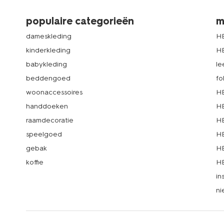
populaire categorieën
m
dameskleding
H
kinderkleding
H
babykleding
le
beddengoed
fo
woonaccessoires
HE
handdoeken
HE
raamdecoratie
HE
speelgoed
HE
gebak
HE
koffie
HE
in
ni