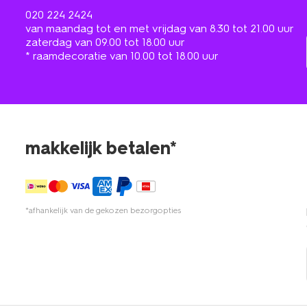
020 224 2424
van maandag tot en met vrijdag van 8.30 tot 21.00 uur
zaterdag van 09.00 tot 18.00 uur
* raamdecoratie van 10.00 tot 18.00 uur
makkelijk betalen*
*afhankelijk van de gekozen bezorgopties