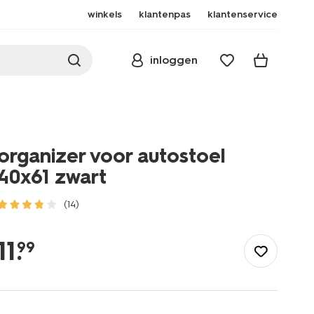
winkels
klantenpas
klantenservice
inloggen
organizer voor autostoel
40x61 zwart
(14)
/buiten-
onderweg/auto/autostoel-
11
.
99
organizer/organizer-
voor-
autostoel-
40x61-
zwart-