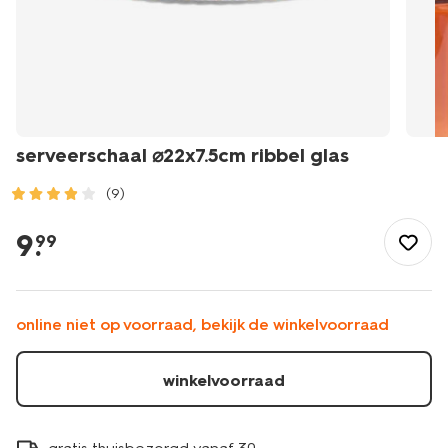
serveerschaal ⌀22x7.5cm ribbel glas
(9)
/buiten-
onderweg/buiten-
9
.
99
eten/buitenservies/serveerschaal-
%E2%8C%8022x7.5cm-
ribbel-
glas-
online niet op voorraad, bekijk de winkelvoorraad
41800222.html
winkelvoorraad