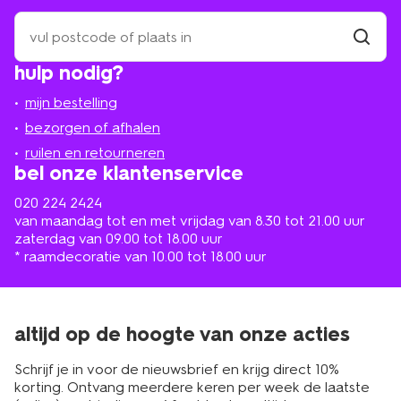
zoek
een
winkel
vind
hulp nodig?
winkel
bij
jou
mijn bestelling
in
de
bezorgen of afhalen
buurt
ruilen en retourneren
bel onze klantenservice
020 224 2424
van maandag tot en met vrijdag van 8.30 tot 21.00 uur
zaterdag van 09.00 tot 18.00 uur
* raamdecoratie van 10.00 tot 18.00 uur
altijd op de hoogte van onze acties
Schrijf je in voor de nieuwsbrief en krijg direct 10%
korting. Ontvang meerdere keren per week de laatste