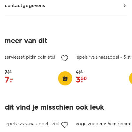
contactgegevens
meer van dit
sale
sale
serviesset picknick in etui
lepels rvs sinaasappel - 3 st
7
.
4
.
50
99
7
.
3
.
–
50
dit vind je misschien ook leuk
sale
lepels rvs sinaasappel - 3 stuks
vogelvoeder ⌀16cm kerami