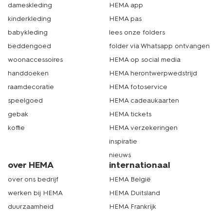
dameskleding
HEMA app
kinderkleding
HEMA pas
babykleding
lees onze folders
beddengoed
folder via Whatsapp ontvangen
woonaccessoires
HEMA op social media
handdoeken
HEMA herontwerpwedstrijd
raamdecoratie
HEMA fotoservice
speelgoed
HEMA cadeaukaarten
gebak
HEMA tickets
koffie
HEMA verzekeringen
inspiratie
nieuws
over HEMA
internationaal
over ons bedrijf
HEMA België
werken bij HEMA
HEMA Duitsland
duurzaamheid
HEMA Frankrijk