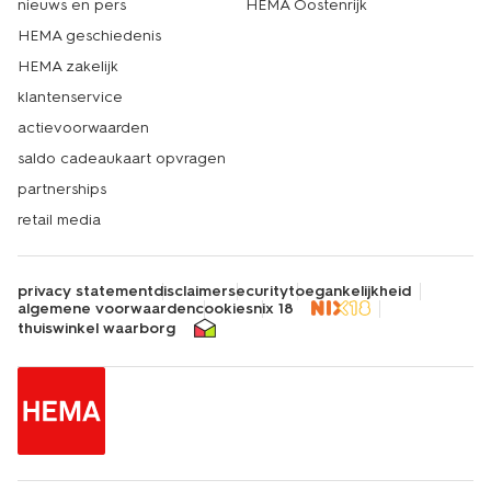
nieuws en pers
HEMA Oostenrijk
HEMA geschiedenis
HEMA zakelijk
klantenservice
actievoorwaarden
saldo cadeaukaart opvragen
partnerships
retail media
privacy statement
disclaimer
security
toegankelijkheid
algemene voorwaarden
cookies
nix 18
thuiswinkel waarborg