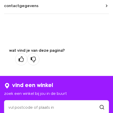
contactgegevens
wat vind je van deze pagina?
vind een winkel
zoek een winkel bij jou in de buurt
zoek
een
winkel
vind