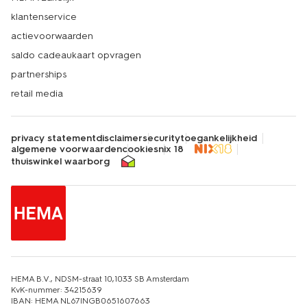
klantenservice
actievoorwaarden
saldo cadeaukaart opvragen
partnerships
retail media
privacy statement
disclaimer
security
toegankelijkheid
algemene voorwaarden
cookies
nix 18
thuiswinkel waarborg
HEMA B.V., NDSM-straat 10,1033 SB Amsterdam
KvK-nummer: 34215639
IBAN: HEMA NL67INGB0651607663