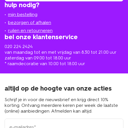
hulp nodig?
winkel
bij
jou
mijn bestelling
in
de
bezorgen of afhalen
buurt
ruilen en retourneren
bel onze klantenservice
020 224 2424
van maandag tot en met vrijdag van 8.30 tot 21.00 uur
zaterdag van 09.00 tot 18.00 uur
* raamdecoratie van 10.00 tot 18.00 uur
altijd op de hoogte van onze acties
Schrijf je in voor de nieuwsbrief en krijg direct 10%
korting. Ontvang meerdere keren per week de laatste
(online) aanbiedingen. Afmelden kan altijd.
e-
mailadres