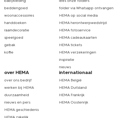
babykleding
lees onze folders
beddengoed
folder via Whatsapp ontvangen
woonaccessoires
HEMA op social media
handdoeken
HEMA herontwerpwedstrijd
raamdecoratie
HEMA fotoservice
speelgoed
HEMA cadeaukaarten
gebak
HEMA tickets
koffie
HEMA verzekeringen
inspiratie
nieuws
over HEMA
internationaal
over ons bedrijf
HEMA België
werken bij HEMA
HEMA Duitsland
duurzaamheid
HEMA Frankrijk
nieuws en pers
HEMA Oostenrijk
HEMA geschiedenis
HEMA zakelijk