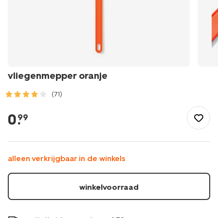
vliegenmepper oranje
(71)
/buiten-
onderweg/buiten-
0
.
99
eten/vliegenmepper-
oranje-
41840247.html
alleen verkrijgbaar in de winkels
winkelvoorraad