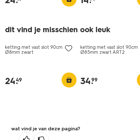
24
.
14
.
dit vind je misschien ook leuk
ketting met vast slot 90cm
ketting met vast slot 90cm
Ø8mm zwart
Ø85mm zwart ART2
24
.
34
.
49
99
wat vind je van deze pagina?