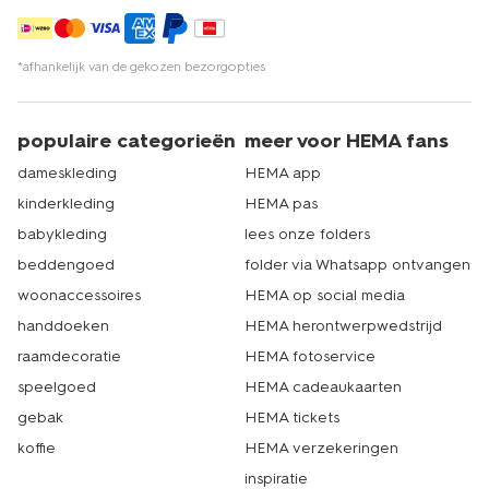
*afhankelijk van de gekozen bezorgopties
populaire categorieën
meer voor HEMA fans
dameskleding
HEMA app
kinderkleding
HEMA pas
babykleding
lees onze folders
beddengoed
folder via Whatsapp ontvangen
woonaccessoires
HEMA op social media
handdoeken
HEMA herontwerpwedstrijd
raamdecoratie
HEMA fotoservice
speelgoed
HEMA cadeaukaarten
gebak
HEMA tickets
koffie
HEMA verzekeringen
inspiratie