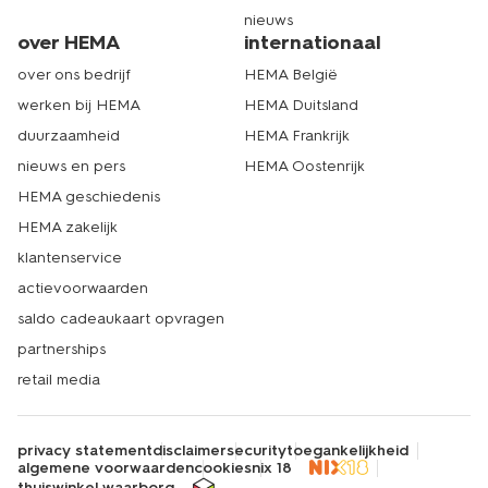
nieuws
over HEMA
internationaal
over ons bedrijf
HEMA België
werken bij HEMA
HEMA Duitsland
duurzaamheid
HEMA Frankrijk
nieuws en pers
HEMA Oostenrijk
HEMA geschiedenis
HEMA zakelijk
klantenservice
actievoorwaarden
saldo cadeaukaart opvragen
partnerships
retail media
privacy statement
disclaimer
security
toegankelijkheid
algemene voorwaarden
cookies
nix 18
thuiswinkel waarborg