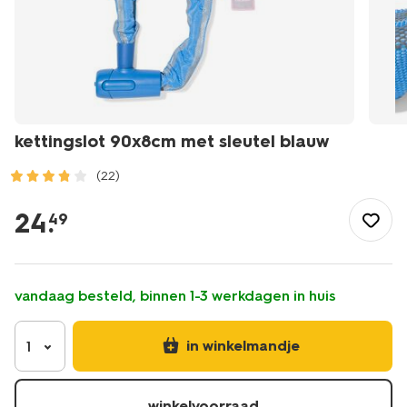
kettingslot 90x8cm met sleutel blauw
(22)
/buiten-
onderweg/fietsaccessoires/fietssloten/kettingslot-
24
.
49
90x8cm-
met-
sleutel-
blauw-
vandaag besteld, binnen 1-3 werkdagen in huis
41150086.html
in winkelmandje
1
winkelvoorraad