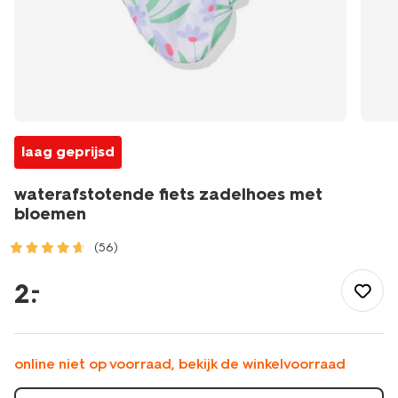
laag geprijsd
waterafstotende fiets zadelhoes met
bloemen
(56)
/buiten-
onderweg/fietsaccessoires/fietszadel-
2
.
–
hoezen/waterafstotende-
fiets-
zadelhoes-
met-
online niet op voorraad, bekijk de winkelvoorraad
bloemen-
41150052.html