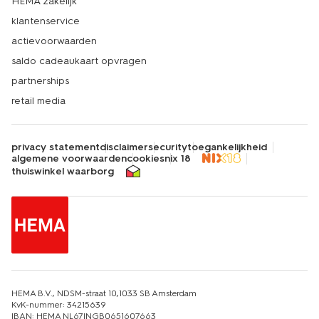
HEMA zakelijk
klantenservice
actievoorwaarden
saldo cadeaukaart opvragen
partnerships
retail media
privacy statement
disclaimer
security
toegankelijkheid
algemene voorwaarden
cookies
nix 18
thuiswinkel waarborg
HEMA B.V., NDSM-straat 10,1033 SB Amsterdam
KvK-nummer: 34215639
IBAN: HEMA NL67INGB0651607663