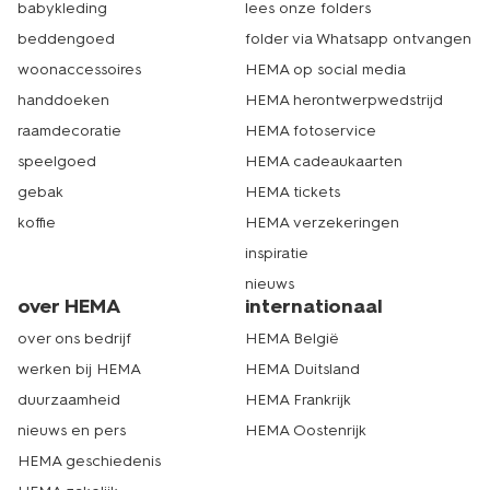
babykleding
lees onze folders
beddengoed
folder via Whatsapp ontvangen
woonaccessoires
HEMA op social media
handdoeken
HEMA herontwerpwedstrijd
raamdecoratie
HEMA fotoservice
speelgoed
HEMA cadeaukaarten
gebak
HEMA tickets
koffie
HEMA verzekeringen
inspiratie
nieuws
over HEMA
internationaal
over ons bedrijf
HEMA België
werken bij HEMA
HEMA Duitsland
duurzaamheid
HEMA Frankrijk
nieuws en pers
HEMA Oostenrijk
HEMA geschiedenis