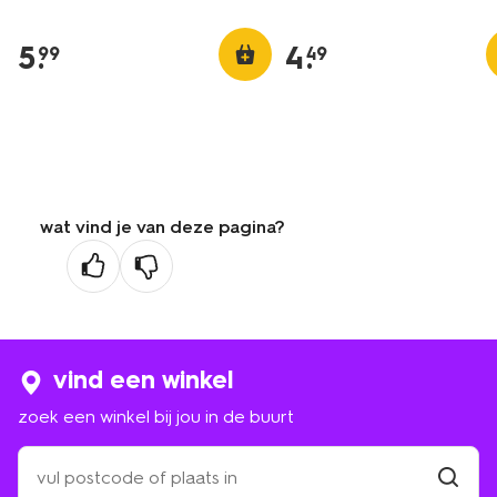
5
.
4
.
99
49
wat vind je van deze pagina?
vind een winkel
zoek een winkel bij jou in de buurt
zoek
een