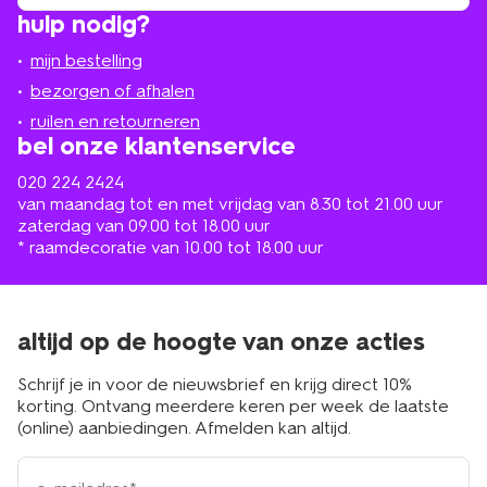
winkel
vind
hulp nodig?
winkel
bij
jou
mijn bestelling
in
de
bezorgen of afhalen
buurt
ruilen en retourneren
bel onze klantenservice
020 224 2424
van maandag tot en met vrijdag van 8.30 tot 21.00 uur
zaterdag van 09.00 tot 18.00 uur
* raamdecoratie van 10.00 tot 18.00 uur
altijd op de hoogte van onze acties
Schrijf je in voor de nieuwsbrief en krijg direct 10%
korting. Ontvang meerdere keren per week de laatste
(online) aanbiedingen. Afmelden kan altijd.
e-