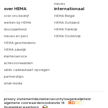
nieuws
over HEMA
internationaal
over ons bedrijf
HEMA België
werken bij HEMA
HEMA Duitsland
duurzaamheid
HEMA Frankrijk
nieuws en pers
HEMA Oostenrijk
HEMA geschiedenis
HEMA zakelijk
klantenservice
actievoorwaarden
saldo cadeaukaart opvragen
partnerships
retail media
privacy statement
disclaimer
security
toegankelijkheid
algemene voorwaarden
cookies
nix 18
thuiswinkel waarborg