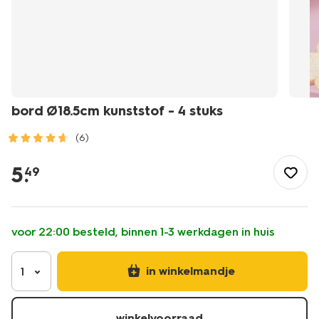
bord Ø18.5cm kunststof - 4 stuks
(6)
/buiten-
onderweg/kamperen/campingservies/bord-
5
.
49
18.5cm-
kunststof-
-
-4-
voor 22:00 besteld, binnen 1-3 werkdagen in huis
stuks-
80650228.html
in winkelmandje
1
winkelvoorraad