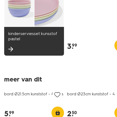
kinderserviesset kunsstof
pastel
3
.
99
meer van dit
laag geprijsd
bord Ø21.5cm kunststof - 4 stuks
bord Ø23cm kunststof - 4 s
5
.
2
.
99
50