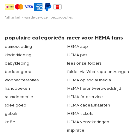
*afhankelijk van de gekozen bezorgopties
populaire categorieën
meer voor HEMA fans
dameskleding
HEMA app
kinderkleding
HEMA pas
babykleding
lees onze folders
beddengoed
folder via Whatsapp ontvangen
woonaccessoires
HEMA op social media
handdoeken
HEMA herontwerpwedstrijd
raamdecoratie
HEMA fotoservice
speelgoed
HEMA cadeaukaarten
gebak
HEMA tickets
koffie
HEMA verzekeringen
inspiratie