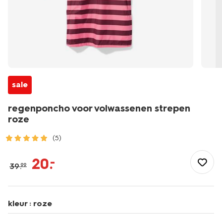
sale
regenponcho voor volwassenen strepen
roze
(5)
/dames/dameskleding/regenkleding/regenponcho-
voor-
20
.
–
39
.
99
volwassenen-
strepen-
roze-
34460005PINK.html
kleur :
roze