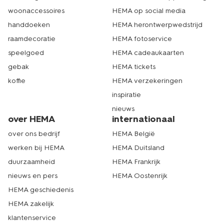
woonaccessoires
HEMA op social media
handdoeken
HEMA herontwerpwedstrijd
raamdecoratie
HEMA fotoservice
speelgoed
HEMA cadeaukaarten
gebak
HEMA tickets
koffie
HEMA verzekeringen
inspiratie
nieuws
over HEMA
internationaal
over ons bedrijf
HEMA België
werken bij HEMA
HEMA Duitsland
duurzaamheid
HEMA Frankrijk
nieuws en pers
HEMA Oostenrijk
HEMA geschiedenis
HEMA zakelijk
klantenservice