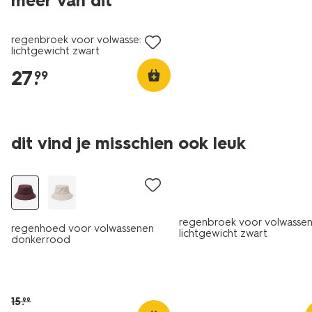
meer van dit
regenbroek voor volwassenen
lichtgewicht zwart
27
.
99
dit vind je misschien ook leuk
sale
regenbroek voor volwasse
regenhoed voor volwassenen
lichtgewicht zwart
donkerrood
15
.
99