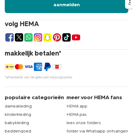
aanmelden
volg HEMA
makkelijk betalen*
*afhankelijk van de gekozen bezorgopties
populaire categorieën
meer voor HEMA fans
dameskleding
HEMA app
kinderkleding
HEMA pas
babykleding
lees onze folders
beddengoed
folder via Whatsapp ontvangen