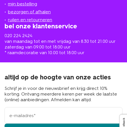
jou
mijn bestelling
in
de
bezorgen of afhalen
buurt
ruilen en retourneren
bel onze klantenservice
020 224 2424
van maandag tot en met vrijdag van 8.30 tot 21.00 uur
zaterdag van 09.00 tot 18.00 uur
* raamdecoratie van 10.00 tot 18.00 uur
altijd op de hoogte van onze acties
Schrijf je in voor de nieuwsbrief en krijg direct 10%
korting. Ontvang meerdere keren per week de laatste
(online) aanbiedingen. Afmelden kan altijd.
e-
mailadres
Feedback