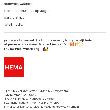
actievoorwaarden
saldo cadeaukaart opvragen
partnerships
retail media
privacy statement
disclaimer
security
toegankelijkheid
algemene voorwaarden
cookies
nix 18
thuiswinkel waarborg
HEMA B.V., NDSM-straat 10,1033 SB Amsterdam
KvK-nummer: 34215639
IBAN: HEMA NL67INGB0651607663
Btw-identificatienummer: NL814217412B01
E-mailadres klantenservice: hemaklantenservice@hema.nl