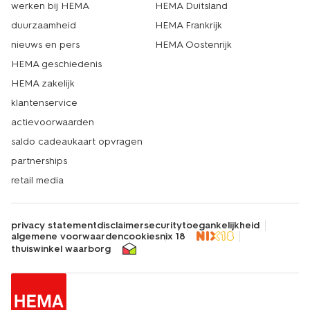
werken bij HEMA
HEMA Duitsland
duurzaamheid
HEMA Frankrijk
nieuws en pers
HEMA Oostenrijk
HEMA geschiedenis
HEMA zakelijk
klantenservice
actievoorwaarden
saldo cadeaukaart opvragen
partnerships
retail media
privacy statement
disclaimer
security
toegankelijkheid
algemene voorwaarden
cookies
nix 18
thuiswinkel waarborg