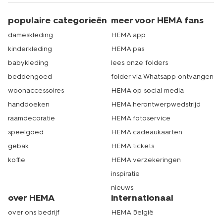
populaire categorieën
meer voor HEMA fans
dameskleding
HEMA app
kinderkleding
HEMA pas
babykleding
lees onze folders
beddengoed
folder via Whatsapp ontvangen
woonaccessoires
HEMA op social media
handdoeken
HEMA herontwerpwedstrijd
raamdecoratie
HEMA fotoservice
speelgoed
HEMA cadeaukaarten
gebak
HEMA tickets
koffie
HEMA verzekeringen
inspiratie
nieuws
over HEMA
internationaal
over ons bedrijf
HEMA België