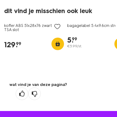
dit vind je misschien ook leuk
koffer ABS 51x28x76 zwart met
bagagelabel 5.4x9.6cm str
TSA slot
5
.
99
129
.
99
€
5
.
99
/st.
wat vind je van deze pagina?