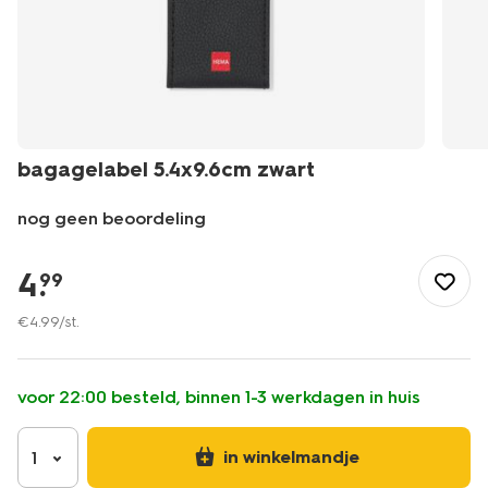
bagagelabel 5.4x9.6cm zwart
nog geen beoordeling
/buiten-
onderweg/reizen/koffers/bagagelabel-
4
.
99
5.4x9.6cm-
zwart-
€
4
.
99
/st.
18670045.html
voor 22:00 besteld, binnen 1-3 werkdagen in huis
in winkelmandje
1