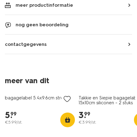
meer productinformatie
nog geen beoordeling
contactgegevens
meer van dit
bagagelabel 5.4x9.6cm strepen
Takkie en Siepie bagagelab
15x10cm siliconen - 2 stuks
5
.
3
.
99
99
€
5
.
99
/st.
€
3
.
99
/st.