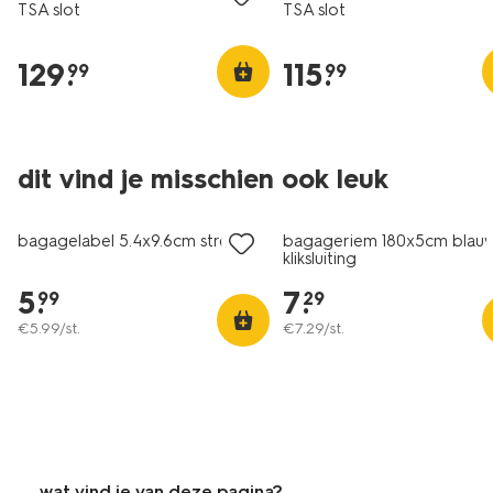
TSA slot
TSA slot
129
.
115
.
99
99
dit vind je misschien ook leuk
bagagelabel 5.4x9.6cm strepen
bagageriem 180x5cm blau
kliksluiting
5
.
7
.
99
29
€
5
.
99
/st.
€
7
.
29
/st.
wat vind je van deze pagina?