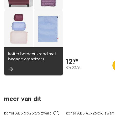
koffer bordeauxrood met
bagage organizers
12
.
99
€
4
.
33
/st.
meer van dit
koffer ABS 51x28x76 zwart met
koffer ABS 43x25x66 zwart