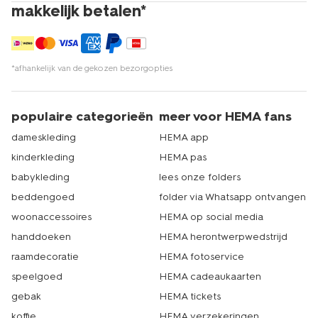
makkelijk betalen*
*afhankelijk van de gekozen bezorgopties
populaire categorieën
meer voor HEMA fans
dameskleding
HEMA app
kinderkleding
HEMA pas
babykleding
lees onze folders
beddengoed
folder via Whatsapp ontvangen
woonaccessoires
HEMA op social media
handdoeken
HEMA herontwerpwedstrijd
raamdecoratie
HEMA fotoservice
speelgoed
HEMA cadeaukaarten
gebak
HEMA tickets
koffie
HEMA verzekeringen