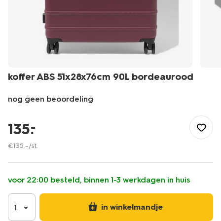
koffer ABS 51x28x76cm 90L bordeaurood
nog geen beoordeling
/buiten-
onderweg/reizen/koffers/koffer-
135
.
–
abs-
51x28x76cm-
€
135
.
–
/st.
90l-
bordeaurood-
18670036.html
voor 22:00 besteld, binnen 1-3 werkdagen in huis
in winkelmandje
1