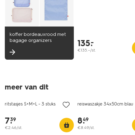
koffer bordeauxrood met
bagage organizers
135
.
–
€
135
.
–
/st.
meer van dit
ritstasjes S+M+L - 3 stuks
reiswaszakje 34x50cm blau
7
.
8
.
39
49
€
2
.
46
/st.
€
8
.
49
/st.