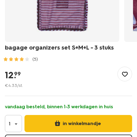
bagage organizers set S+M+L - 3 stuks
(5)
/buiten-
onderweg/reizen/reisaccessoires/bagage-
12
.
99
organizers-
set-
€
4
.
33
/st.
splusmplusl-
-
-3-
vandaag besteld, binnen 1-3 werkdagen in huis
stuks-
18670057.html
in winkelmandje
1