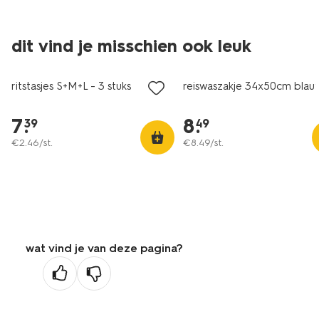
dit vind je misschien ook leuk
ritstasjes S+M+L - 3 stuks
reiswaszakje 34x50cm blau
7
.
8
.
39
49
€
2
.
46
/st.
€
8
.
49
/st.
wat vind je van deze pagina?