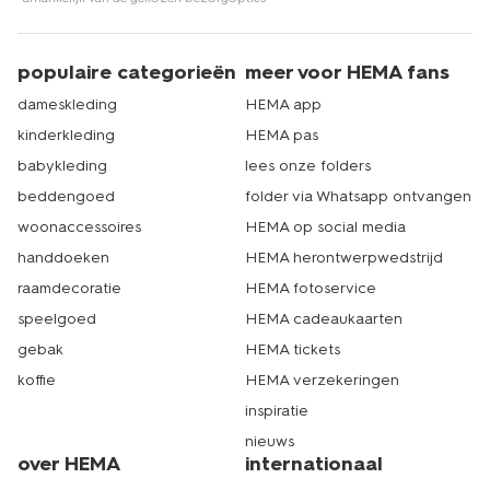
populaire categorieën
meer voor HEMA fans
dameskleding
HEMA app
kinderkleding
HEMA pas
babykleding
lees onze folders
beddengoed
folder via Whatsapp ontvangen
woonaccessoires
HEMA op social media
handdoeken
HEMA herontwerpwedstrijd
raamdecoratie
HEMA fotoservice
speelgoed
HEMA cadeaukaarten
gebak
HEMA tickets
koffie
HEMA verzekeringen
inspiratie
nieuws
over HEMA
internationaal