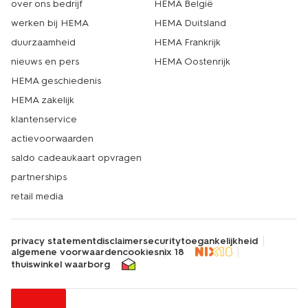
over ons bedrijf
HEMA België
werken bij HEMA
HEMA Duitsland
duurzaamheid
HEMA Frankrijk
nieuws en pers
HEMA Oostenrijk
HEMA geschiedenis
HEMA zakelijk
klantenservice
actievoorwaarden
saldo cadeaukaart opvragen
partnerships
retail media
privacy statement
disclaimer
security
toegankelijkheid
algemene voorwaarden
cookies
nix 18
thuiswinkel waarborg