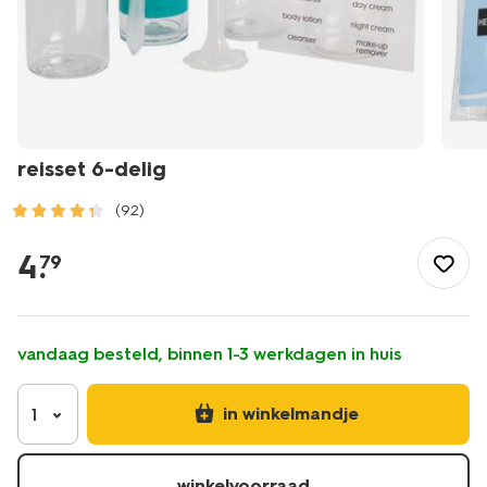
reisset 6-delig
(92)
/buiten-
onderweg/reizen/reisaccessoires/reisset-
4
.
79
6-
delig-
11854080.html
vandaag besteld, binnen 1-3 werkdagen in huis
in winkelmandje
1
winkelvoorraad