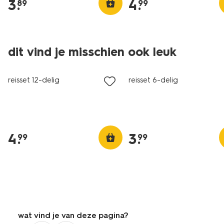
3
.
4
.
89
99
dit vind je misschien ook leuk
reisset 12-delig
reisset 6-delig
4
.
3
.
99
99
wat vind je van deze pagina?