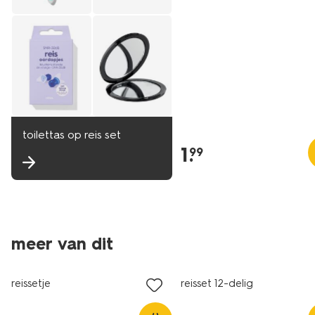
toilettas op reis set
1
.
99
meer van dit
reissetje
reisset 12-delig