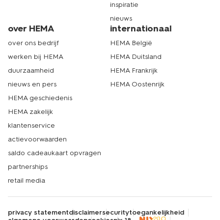
inspiratie
nieuws
over HEMA
internationaal
over ons bedrijf
HEMA België
werken bij HEMA
HEMA Duitsland
duurzaamheid
HEMA Frankrijk
nieuws en pers
HEMA Oostenrijk
HEMA geschiedenis
HEMA zakelijk
klantenservice
actievoorwaarden
saldo cadeaukaart opvragen
partnerships
retail media
privacy statement
disclaimer
security
toegankelijkheid