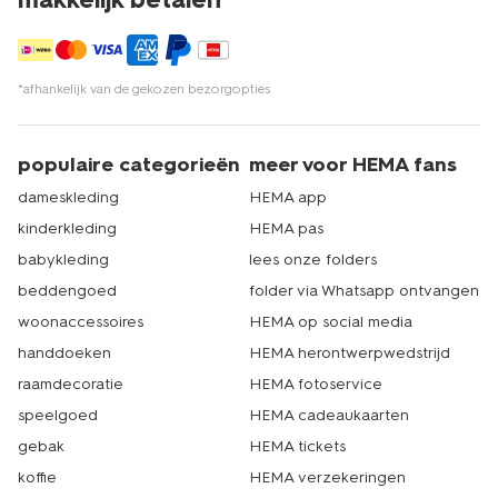
*afhankelijk van de gekozen bezorgopties
populaire categorieën
meer voor HEMA fans
dameskleding
HEMA app
kinderkleding
HEMA pas
babykleding
lees onze folders
beddengoed
folder via Whatsapp ontvangen
woonaccessoires
HEMA op social media
handdoeken
HEMA herontwerpwedstrijd
raamdecoratie
HEMA fotoservice
speelgoed
HEMA cadeaukaarten
gebak
HEMA tickets
koffie
HEMA verzekeringen