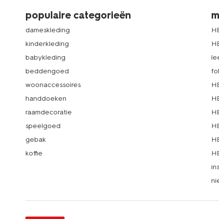
populaire categorieën
m
dameskleding
H
kinderkleding
H
babykleding
le
beddengoed
fo
woonaccessoires
HE
handdoeken
HE
raamdecoratie
HE
speelgoed
HE
gebak
HE
koffie
HE
in
ni