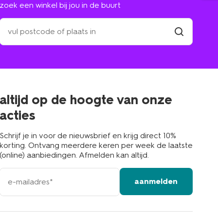
zoek een winkel bij jou in de buurt
zoek
een
winkel
vind
winkel
bij
jou
in
de
buurt
altijd op de hoogte van onze
acties
Schrijf je in voor de nieuwsbrief en krijg direct 10%
korting. Ontvang meerdere keren per week de laatste
(online) aanbiedingen. Afmelden kan altijd.
e-
aanmelden
mailadres