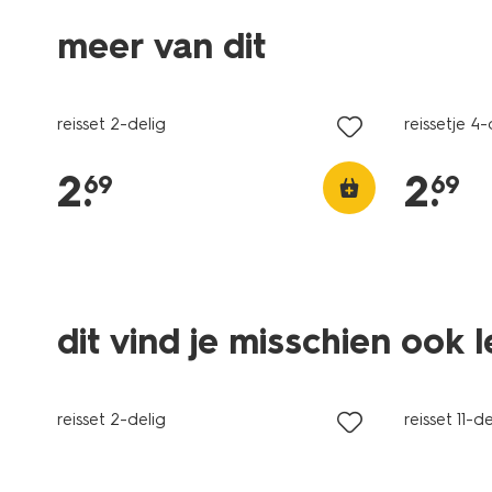
meer van dit
reisset 2-delig
reissetje 4-
2
.
2
.
69
69
dit vind je misschien ook 
reisset 2-delig
reisset 11-de