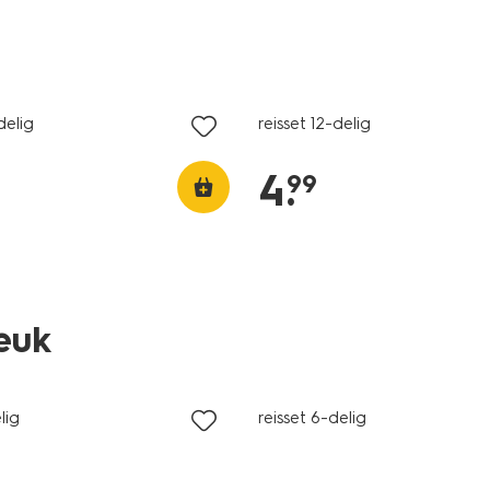
delig
reisset 12-delig
4
.
99
leuk
lig
reisset 6-delig