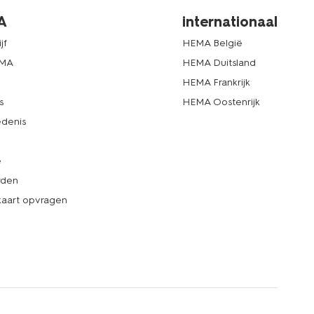
A
internationaal
jf
HEMA België
EMA
HEMA Duitsland
d
HEMA Frankrijk
s
HEMA Oostenrijk
denis
e
rden
kaart opvragen