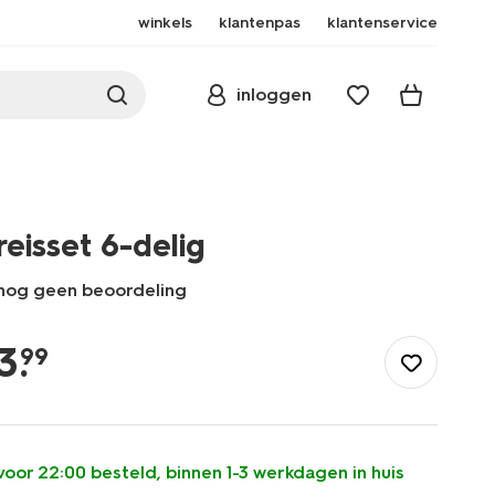
winkels
klantenpas
klantenservice
inloggen
reisset 6-delig
nog geen beoordeling
/buiten-
onderweg/reizen/reisaccessoires/reisset-
3
.
99
6-
delig-
11854112.html
voor 22:00 besteld, binnen 1-3 werkdagen in huis