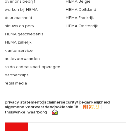
over ons bedrijf
HEMA België
werken bij HEMA
HEMA Duitsland
duurzaamheid
HEMA Frankrijk
nieuws en pers
HEMA Oostenrijk
HEMA geschiedenis
HEMA zakelijk
klantenservice
actievoorwaarden
saldo cadeaukaart opvragen
partnerships
retail media
privacy statement
disclaimer
security
toegankelijkheid
algemene voorwaarden
cookies
nix 18
thuiswinkel waarborg