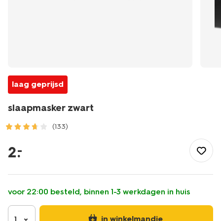
laag geprijsd
slaapmasker zwart
(133)
/buiten-
kantoor/reizen/reisaccessoires/slaapmaskersxxxx/slaapmasker
2
.
–
zwart-
18640038.html
voor 22:00 besteld, binnen 1-3 werkdagen in huis
in winkelmandje
1