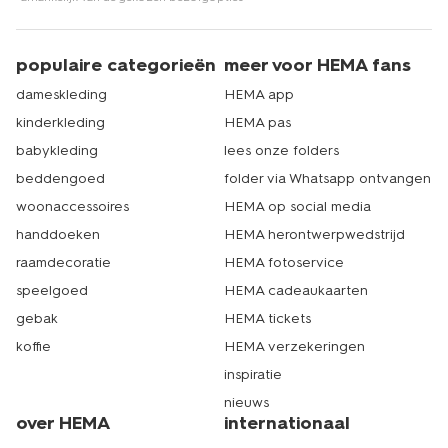
populaire categorieën
meer voor HEMA fans
dameskleding
HEMA app
kinderkleding
HEMA pas
babykleding
lees onze folders
beddengoed
folder via Whatsapp ontvangen
woonaccessoires
HEMA op social media
handdoeken
HEMA herontwerpwedstrijd
raamdecoratie
HEMA fotoservice
speelgoed
HEMA cadeaukaarten
gebak
HEMA tickets
koffie
HEMA verzekeringen
inspiratie
nieuws
over HEMA
internationaal