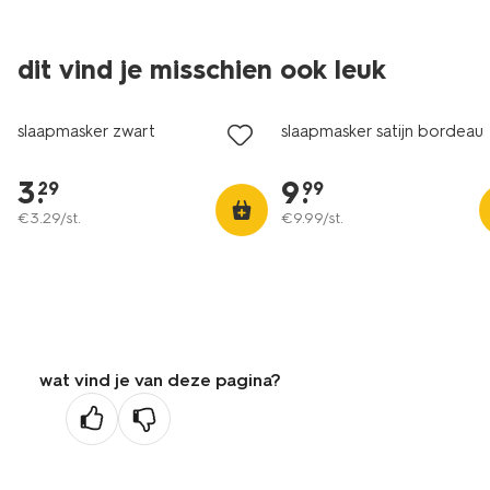
dit vind je misschien ook leuk
slaapmasker zwart
slaapmasker satijn bordeau
3
.
9
.
29
99
€
3
.
29
/st.
€
9
.
99
/st.
wat vind je van deze pagina?