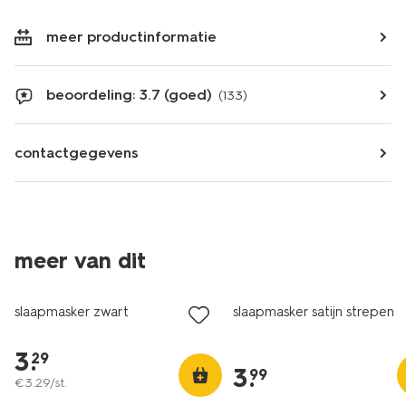
meer productinformatie
beoordeling: 3.7 (goed)
(133)
contactgegevens
meer van dit
slaapmasker zwart
slaapmasker satijn strepen
3
.
29
3
.
99
€
3
.
29
/st.