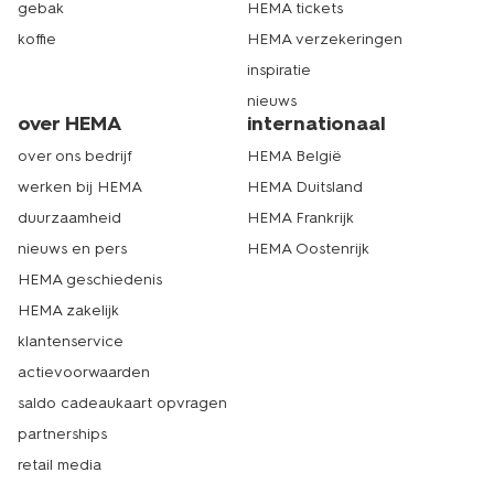
gebak
HEMA tickets
koffie
HEMA verzekeringen
inspiratie
nieuws
over HEMA
internationaal
over ons bedrijf
HEMA België
werken bij HEMA
HEMA Duitsland
duurzaamheid
HEMA Frankrijk
nieuws en pers
HEMA Oostenrijk
HEMA geschiedenis
HEMA zakelijk
klantenservice
actievoorwaarden
saldo cadeaukaart opvragen
partnerships
retail media