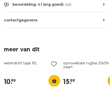
beoordeling: 4.1 (erg goed)
(42)
contactgegevens
meer van dit
waterdicht tasje 10L
opvouwbare rugtas 25x15x
zwart
10
.
15
.
99
99