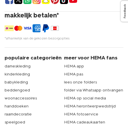
Feedback
makkelijk betalen*
*afhankelijk van de gekozen bezorgopties
populaire categorieën
meer voor HEMA fans
dameskleding
HEMA app
kinderkleding
HEMA pas
babykleding
lees onze folders
beddengoed
folder via Whatsapp ontvangen
woonaccessoires
HEMA op social media
handdoeken
HEMA herontwerpwedstrijd
raamdecoratie
HEMA fotoservice
speelgoed
HEMA cadeaukaarten