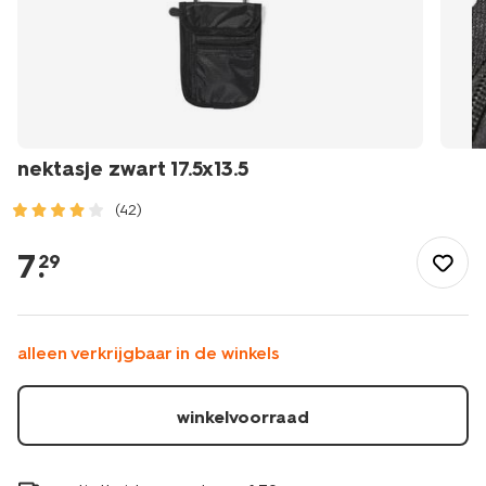
nektasje zwart 17.5x13.5
(42)
/buiten-
onderweg/reizen/reistassen/nektasje-
7
.
29
zwart-
17.5x13.5-
18640049.html
alleen verkrijgbaar in de winkels
winkelvoorraad