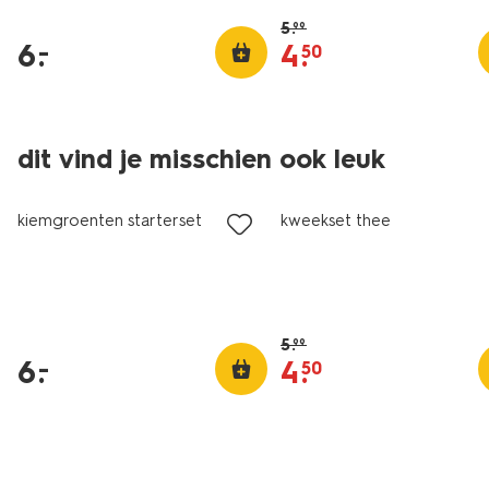
5
.
99
6
.
4
.
–
50
dit vind je misschien ook leuk
laag geprijsd
sale
kiemgroenten starterset
kweekset thee
5
.
99
6
.
4
.
–
50