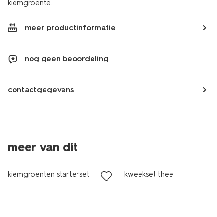
kiemgroente.
meer productinformatie
nog geen beoordeling
contactgegevens
meer van dit
laag geprijsd
sale
kiemgroenten starterset
kweekset thee