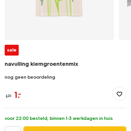
sale
navulling kiemgroentenmix
nog geen beoordeling
/buiten-
onderweg/tuin/kweken-
1
.
–
1
.
59
zaaien/navulling-
kiemgroentenmix-
41800643.html
voor 22:00 besteld, binnen 1-3 werkdagen in huis