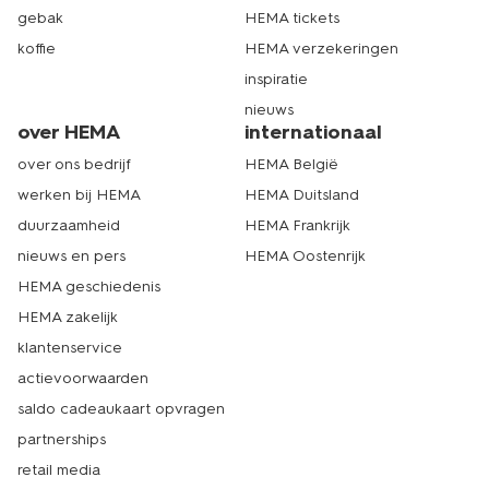
gebak
HEMA tickets
koffie
HEMA verzekeringen
inspiratie
nieuws
over HEMA
internationaal
over ons bedrijf
HEMA België
werken bij HEMA
HEMA Duitsland
duurzaamheid
HEMA Frankrijk
nieuws en pers
HEMA Oostenrijk
HEMA geschiedenis
HEMA zakelijk
klantenservice
actievoorwaarden
saldo cadeaukaart opvragen
partnerships
retail media