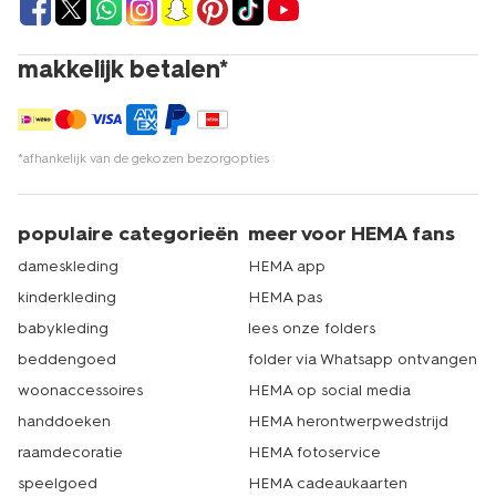
makkelijk betalen*
*afhankelijk van de gekozen bezorgopties
populaire categorieën
meer voor HEMA fans
dameskleding
HEMA app
kinderkleding
HEMA pas
babykleding
lees onze folders
beddengoed
folder via Whatsapp ontvangen
woonaccessoires
HEMA op social media
handdoeken
HEMA herontwerpwedstrijd
raamdecoratie
HEMA fotoservice
speelgoed
HEMA cadeaukaarten