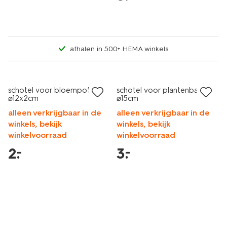
afhalen in 500+ HEMA winkels
laag geprijsd
laag geprijsd
schotel voor bloempot
schotel voor plantenbak
⌀12x2cm
⌀15cm
alleen verkrijgbaar in de
alleen verkrijgbaar in de
winkels, bekijk
winkels, bekijk
winkelvoorraad
winkelvoorraad
2
.
3
.
–
–