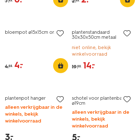
7
.
2
.
99
99
sale
sale
bloempot ⌀15x15cm oranje
plantenstandaard
30x30x50cm metaal
niet online, bekijk
winkelvoorraad
4
.
–
14
.
–
4
.
19
.
99
99
laag geprijsd
laag geprijsd
plantenpot hanger
schotel voor plantenbak
⌀19cm
alleen verkrijgbaar in de
alleen verkrijgbaar in de
winkels, bekijk
winkels, bekijk
winkelvoorraad
winkelvoorraad
3
.
–
5
.
–