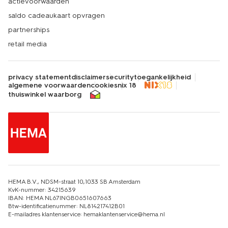
actievoorwaarden
een citroen- of olijfboom doen het goed in een pot. Zet
ze op een zonnige plek en geef regelmatig water.
saldo cadeaukaart opvragen
partnerships
retail media
privacy statement
disclaimer
security
toegankelijkheid
algemene voorwaarden
cookies
nix 18
thuiswinkel waarborg
HEMA B.V., NDSM-straat 10,1033 SB Amsterdam
KvK-nummer: 34215639
IBAN: HEMA NL67INGB0651607663
Btw-identificatienummer: NL814217412B01
E-mailadres klantenservice: hemaklantenservice@hema.nl