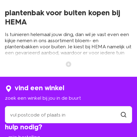
plantenbak voor buiten kopen bij
HEMA
Is tuinieren helemaal jouw ding, dan wil je vast even een
kijkje nemen in ons assortiment bloem- en
plantenbakken voor buiten. Je kiest bij HEMA namelijk uit
een gevarieerd aanbod, waardoor er voor iedere tuin
iets leuks te vinden is. Heb je een balkon? Dan kun je
natuurlijk ook bij ons terecht voor de leukste
buitenbloempotten met balkonhaak. Zo vrolijk je in een
handomdraai iedere buitenruimte om tot een gezellige
en knusse plek.
vind een winkel
zoek een winkel bij jou in de buurt
plantenpotten en bloembakken
zoek
voor iedere buitenruimte
een
winkel
vind
Of je nu houdt van een strakke of gezellige tuin, een
hulp nodig?
winkel
bij
mooie buitenplantenbak past altijd. Zeker als jouw tuin
jou