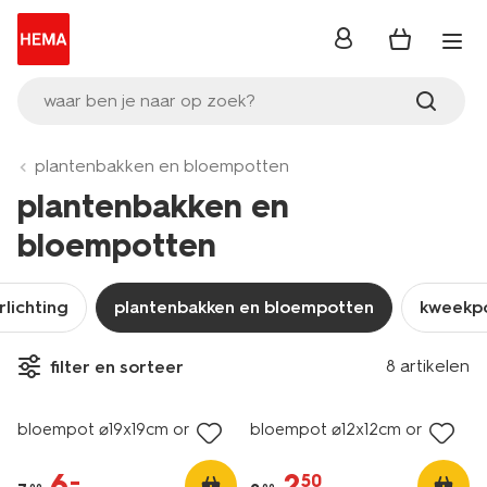
inloggen
waar ben je naar op zoek?
plantenbakken en bloempotten
plantenbakken en
bloempotten
rlichting
plantenbakken en bloempotten
kweekpo
8 artikelen
filter en sorteer
sale
sale
bloempot ⌀19x19cm oranje
bloempot ⌀12x12cm oranje
6
.
2
.
–
50