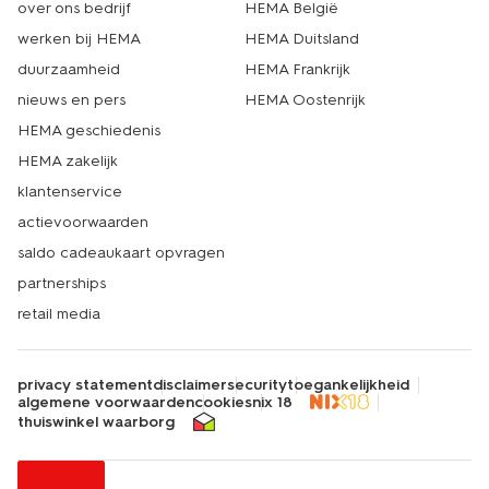
over ons bedrijf
HEMA België
werken bij HEMA
HEMA Duitsland
duurzaamheid
HEMA Frankrijk
nieuws en pers
HEMA Oostenrijk
HEMA geschiedenis
HEMA zakelijk
klantenservice
actievoorwaarden
saldo cadeaukaart opvragen
partnerships
retail media
privacy statement
disclaimer
security
toegankelijkheid
algemene voorwaarden
cookies
nix 18
thuiswinkel waarborg