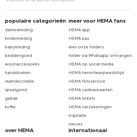
*afhankelijk van de gekozen bezorgopties
populaire categorieën
meer voor HEMA fans
dameskleding
HEMA app
kinderkleding
HEMA pas
babykleding
lees onze folders
beddengoed
folder via Whatsapp ontvangen
woonaccessoires
HEMA op social media
handdoeken
HEMA herontwerpwedstrijd
raamdecoratie
HEMA fotoservice
speelgoed
HEMA cadeaukaarten
gebak
HEMA tickets
koffie
HEMA verzekeringen
inspiratie
nieuws
over HEMA
internationaal