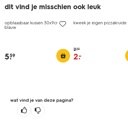
dit vind je misschien ook leuk
sale
opblaasbaar kussen 30x9cm
kweek je eigen pizzakruide
blauw
2
.
50
5
.
2
.
–
59
wat vind je van deze pagina?