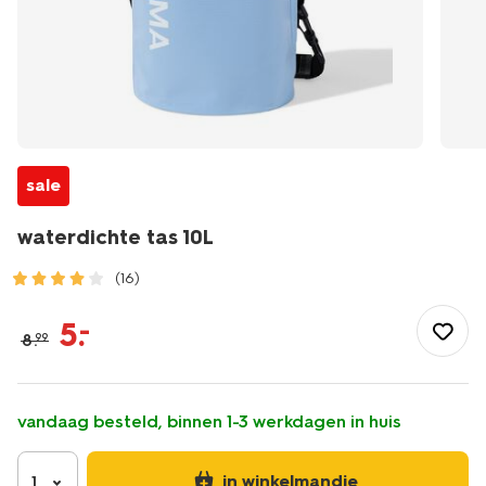
sale
waterdichte tas 10L
(16)
/buiten-
onderweg/tuin/tuingereedschap/waterdichte-
5
.
–
8
.
99
tas-
10l-
41830307.html
vandaag besteld, binnen 1-3 werkdagen in huis
in winkelmandje
1