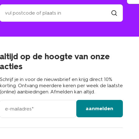
zoek
een
winkel
vind
winkel
bij
jou
in
de
buurt
altijd op de hoogte van onze
acties
Schrijf je in voor de nieuwsbrief en krijg direct 10%
korting. Ontvang meerdere keren per week de laatste
(online) aanbiedingen. Afmelden kan altijd.
e-
aanmelden
mailadres