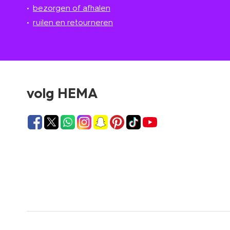
bezorgen of afhalen
ruilen en retourneren
volg HEMA