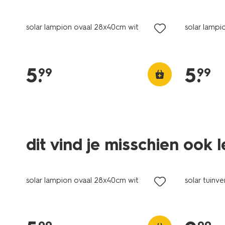
solar lampion ovaal 28x40cm wit
solar lamp
5
.
5
.
99
99
dit vind je misschien ook 
solar lampion ovaal 28x40cm wit
solar tuinve