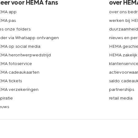
eer voor HEMA fans
over HEM
EMA app
over ons bedri
EMA pas
werken bij H
es onze folders
duurzaamhei
lder via Whatsapp ontvangen
nieuws en per
MA op social media
HEMA geschie
MA herontwerpwedstrijd
HEMA zakelijk
MA fotoservice
klantenservic
MA cadeaukaarten
actievoorwaa
MA tickets
saldo cadeau
MA verzekeringen
partnerships
spiratie
retail media
euws