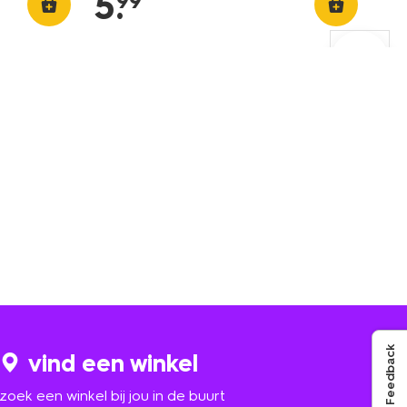
5
.
99
Feedback
vind een winkel
zoek een winkel bij jou in de buurt