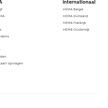
A
internationaal
jf
HEMA België
EMA
HEMA Duitsland
d
HEMA Frankrijk
s
HEMA Oostenrijk
denis
e
rden
kaart opvragen