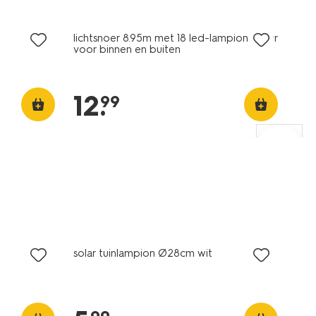
lichtsnoer 8.95m met 18 led-lampions kleur
voor binnen en buiten
12
.
99
solar tuinlampion Ø28cm wit