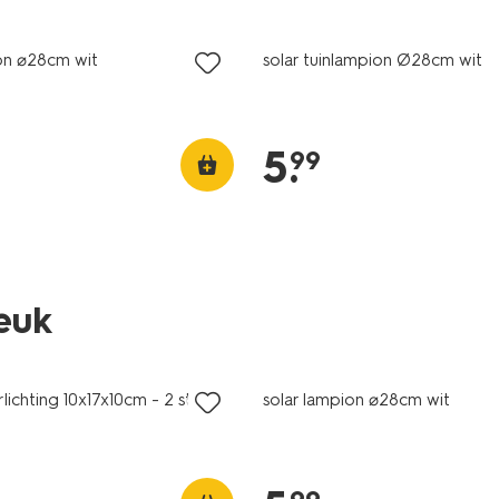
ion ⌀28cm wit
solar tuinlampion Ø28cm wit
5
.
99
leuk
rlichting 10x17x10cm - 2 stuks
solar lampion ⌀28cm wit