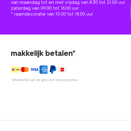
van maandag tot en met vrijdag van 8.30 tot 21.00 uur
zaterdag van 09.00 tot 18.00 uur
* raamdecoratie van 10.00 tot 18.00 uur
makkelijk betalen*
*afhankelijk van de gekozen bezorgopties