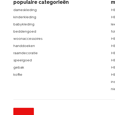
populaire categorieën
m
dameskleding
H
kinderkleding
H
babykleding
le
beddengoed
fo
woonaccessoires
HE
handdoeken
HE
raamdecoratie
HE
speelgoed
HE
gebak
HE
koffie
HE
in
ni