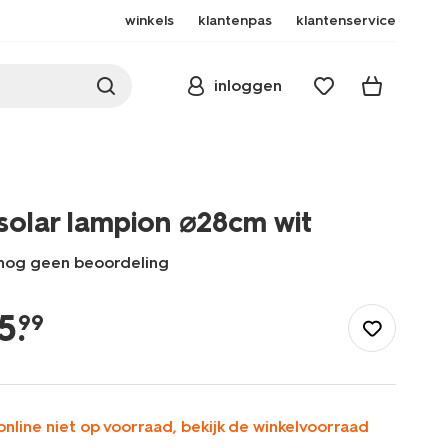
winkels
klantenpas
klantenservice
inloggen
solar lampion ⌀28cm wit
nog geen beoordeling
/buiten-
onderweg/tuin/tuinverlichting/solar-
5
.
99
lampion-
%E2%8C%8028cm-
wit-
41800255.html
online niet op voorraad, bekijk de winkelvoorraad