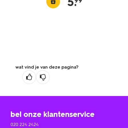
5
.
99
wat vind je van deze pagina?
bel onze klantenservice
020 224 2424