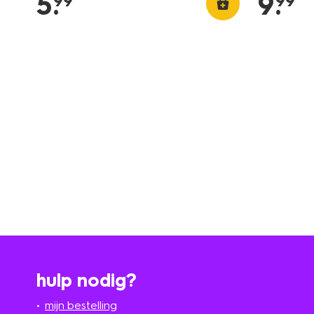
5
.
9
.
99
99
hulp nodig?
mijn bestelling