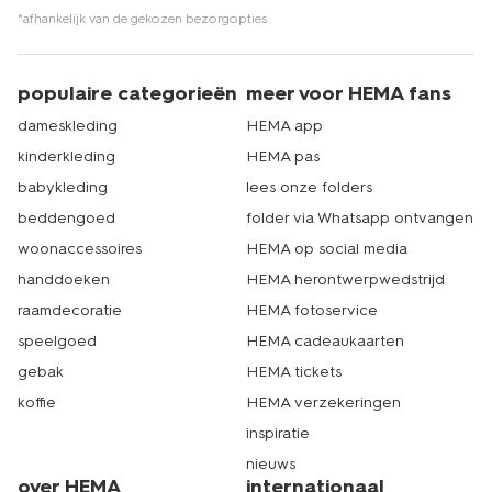
*afhankelijk van de gekozen bezorgopties
populaire categorieën
meer voor HEMA fans
dameskleding
HEMA app
kinderkleding
HEMA pas
babykleding
lees onze folders
beddengoed
folder via Whatsapp ontvangen
woonaccessoires
HEMA op social media
handdoeken
HEMA herontwerpwedstrijd
raamdecoratie
HEMA fotoservice
speelgoed
HEMA cadeaukaarten
gebak
HEMA tickets
koffie
HEMA verzekeringen
inspiratie
nieuws
over HEMA
internationaal