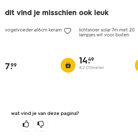
dit vind je misschien ook leuk
vogelvoeder ⌀16cm keramiek
lichtsnoer solar 7m met 20
lampjes wit voor buiten
14
.
49
7
.
99
€
2
.
07
/meter
wat vind je van deze pagina?