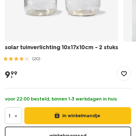
solar tuinverlichting 10x17x10cm - 2 stuks
(20)
/buiten-
onderweg/tuin/tuinverlichting/solar-
9
.
99
tuinverlichting-
10x17x10cm-
-
-2-
voor 22:00 besteld, binnen 1-3 werkdagen in huis
stuks-
41800151.html
in winkelmandje
1
winkelvoorraad