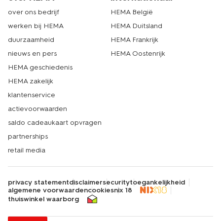
over ons bedrijf
HEMA België
werken bij HEMA
HEMA Duitsland
duurzaamheid
HEMA Frankrijk
nieuws en pers
HEMA Oostenrijk
HEMA geschiedenis
HEMA zakelijk
klantenservice
actievoorwaarden
saldo cadeaukaart opvragen
partnerships
retail media
privacy statement
disclaimer
security
toegankelijkheid
algemene voorwaarden
cookies
nix 18
thuiswinkel waarborg