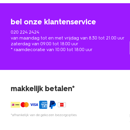
bel onze klantenservice
020 224 2424
van maandag tot en met vrijdag van 8.30 tot 21.00 uur
zaterdag van 09.00 tot 18.00 uur
* raamdecoratie van 10.00 tot 18.00 uur
makkelijk betalen*
*afhankelijk van de gekozen bezorgopties