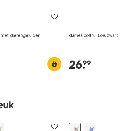
s met dierengeluiden
dames coltrui Lois zwart
m
26
.
99
leuk