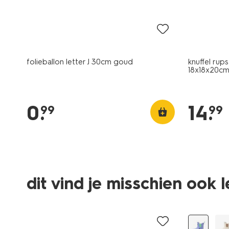
folieballon letter J 30cm goud
knuffel rup
18x18x20c
0
.
14
.
99
99
dit vind je misschien ook 