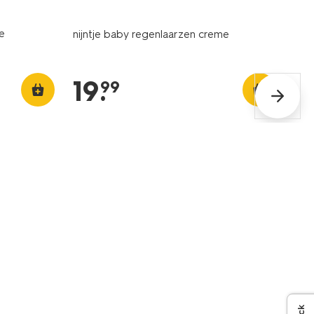
e
nijntje baby regenlaarzen creme
19
.
99