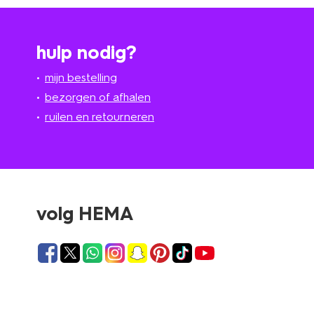
hulp nodig?
mijn bestelling
bezorgen of afhalen
ruilen en retourneren
volg HEMA