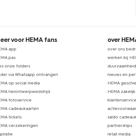
eer voor HEMA fans
over HEM
EMA app
over ons bedri
EMA pas
werken bij H
es onze folders
duurzaamhei
lder via Whatsapp ontvangen
nieuws en per
MA op social media
HEMA geschie
MA herontwerpwedstrijd
HEMA zakelijk
MA fotoservice
klantenservic
MA cadeaukaarten
actievoorwaa
MA tickets
saldo cadeau
MA verzekeringen
partnerships
spiratie
retail media