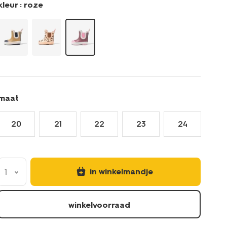
kleur :
roze
maat
20
21
22
23
24
in winkelmandje
1
winkelvoorraad