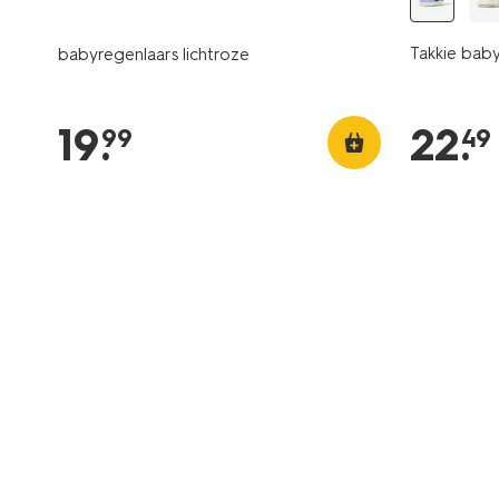
Takkie bab
babyregenlaars lichtroze
19
.
22
.
99
49