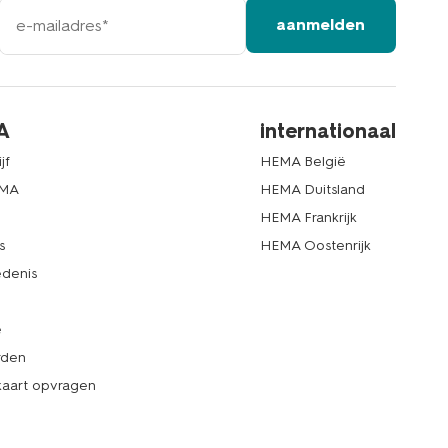
e-
aanmelden
mailadres
A
internationaal
jf
HEMA België
EMA
HEMA Duitsland
d
HEMA Frankrijk
s
HEMA Oostenrijk
denis
e
rden
kaart opvragen