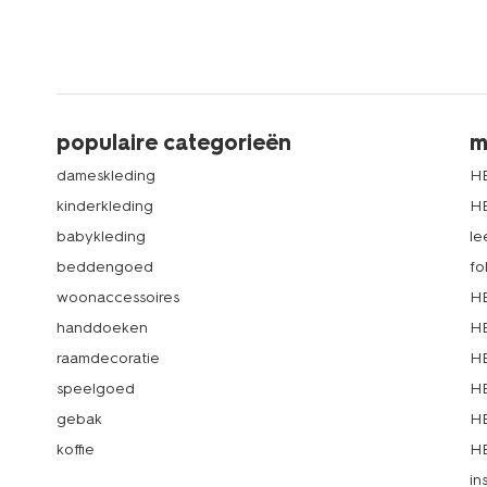
populaire categorieën
m
dameskleding
H
kinderkleding
H
babykleding
le
beddengoed
fo
woonaccessoires
HE
handdoeken
HE
raamdecoratie
HE
speelgoed
HE
gebak
HE
koffie
HE
in