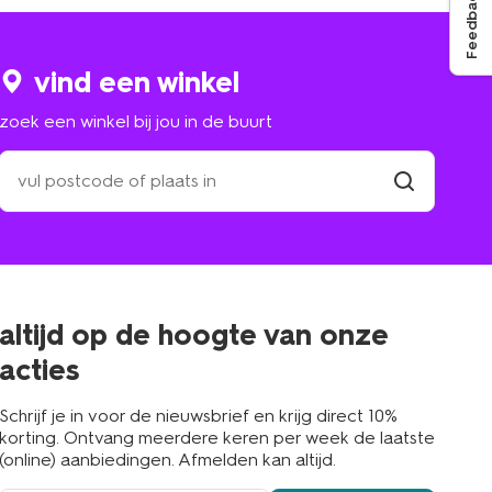
Feedback
vind een winkel
zoek een winkel bij jou in de buurt
zoek
een
winkel
vind
winkel
bij
jou
in
de
buurt
altijd op de hoogte van onze
acties
Schrijf je in voor de nieuwsbrief en krijg direct 10%
korting. Ontvang meerdere keren per week de laatste
(online) aanbiedingen. Afmelden kan altijd.