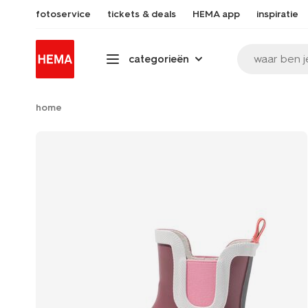
fotoservice
tickets & deals
HEMA app
inspiratie
waar ben j
categorieën
home