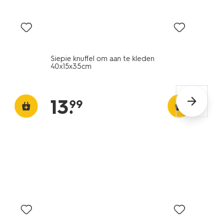
Siepie knuffel om aan te kleden
40x15x35cm
13
.
99