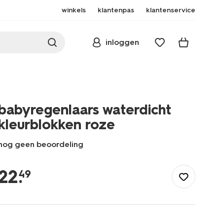
winkels
klantenpas
klantenservice
inloggen
babyregenlaars waterdicht
kleurblokken roze
nog geen beoordeling
/babyregenlaars-
waterdicht-
22
.
49
kleurblokken-
roze-
33260340PINK.html