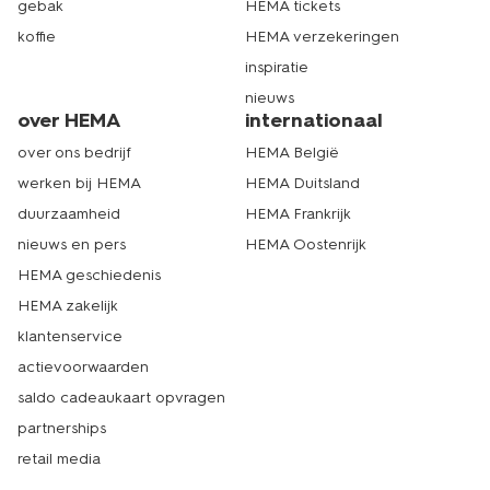
gebak
HEMA tickets
koffie
HEMA verzekeringen
inspiratie
nieuws
over HEMA
internationaal
over ons bedrijf
HEMA België
werken bij HEMA
HEMA Duitsland
duurzaamheid
HEMA Frankrijk
nieuws en pers
HEMA Oostenrijk
HEMA geschiedenis
HEMA zakelijk
klantenservice
actievoorwaarden
saldo cadeaukaart opvragen
partnerships
retail media