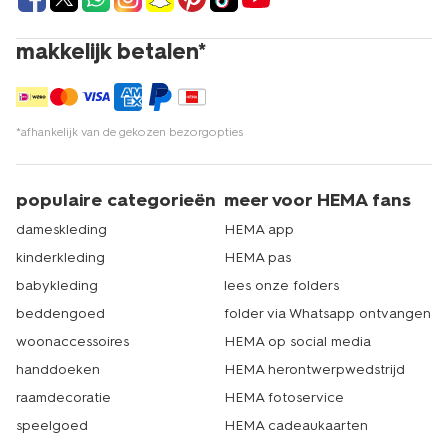
makkelijk betalen*
*afhankelijk van de gekozen bezorgopties
populaire categorieën
meer voor HEMA fans
dameskleding
HEMA app
kinderkleding
HEMA pas
babykleding
lees onze folders
beddengoed
folder via Whatsapp ontvangen
woonaccessoires
HEMA op social media
handdoeken
HEMA herontwerpwedstrijd
raamdecoratie
HEMA fotoservice
speelgoed
HEMA cadeaukaarten