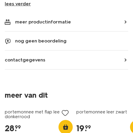
lees verder
meer productinformatie
nog geen beoordeling
contactgegevens
meer van dit
portemonnee met flap leer
portemonnee leer zwart
donkerrood
28
.
19
.
99
99