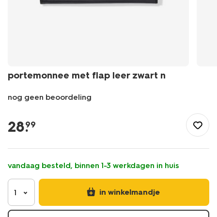
portemonnee met flap leer zwart n
nog geen beoordeling
/dames/accessoires/dames-
portemonnees/portemonnee-
28
.
99
met-
flap-
leer-
zwart-
vandaag besteld, binnen 1-3 werkdagen in huis
n-
-18150061.html
in winkelmandje
1